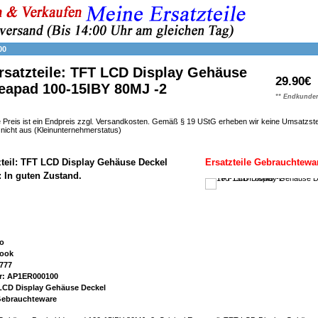
00
rsatzteile: TFT LCD Display Gehäuse
29.90€
deapad 100-15IBY 80MJ -2
** Endkunden
 Preis ist ein Endpreis zzgl. Versandkosten. Gemäß § 19 UStG erheben wir keine Umsatzst
h nicht aus (Kleinunternehmerstatus)
zteil: TFT LCD Display Gehäuse Deckel
Ersatzteile Gebrauchtewa
: In guten Zustand.
vo
book
777
r: AP1ER000100
 LCD Display Gehäuse Deckel
 Gebrauchteware