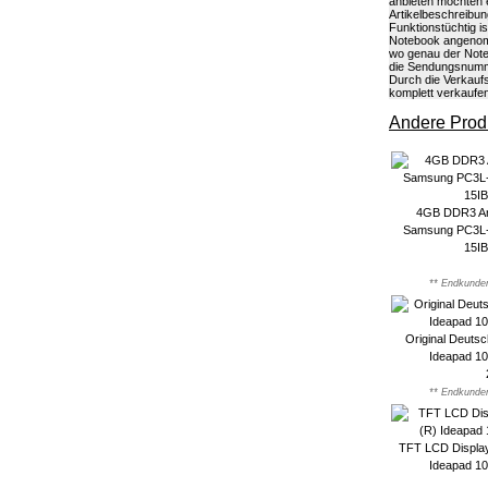
anbieten möchten 
Artikelbeschreibun
Funktionstüchtig 
Notebook angenomme
wo genau der Note
die Sendungsnumme
Durch die Verkaufs
komplett verkaufe
Andere Produ
4GB DDR3 Ar
Samsung PC3L-
15I
** Endkunden
Original Deuts
Ideapad 1
** Endkunden
TFT LCD Display
Ideapad 1