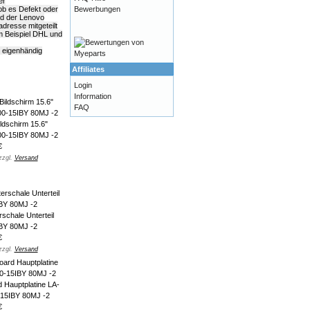
er
Bewerbungen
 ob es Defekt oder
ld der Lenovo
dresse mitgeteilt
m Beispiel DHL und
k eigenhändig
Affiliates
Login
Information
FAQ
ldschirm 15.6"
0-15IBY 80MJ -2
€
zzgl.
Versand
chale Unterteil
BY 80MJ -2
€
zzgl.
Versand
 Hauptplatine LA-
15IBY 80MJ -2
€