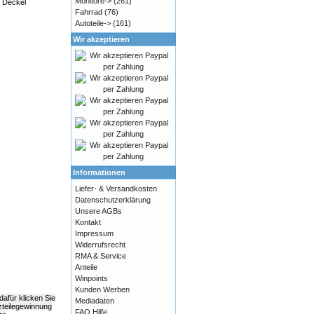
Monitore->
(261)
e Deckel
Fahrrad
(76)
Autoteile->
(161)
Wir akzeptieren
Informationen
Liefer- & Versandkosten
Datenschutzerklärung
Unsere AGBs
Kontakt
Impressum
Widerrufsrecht
RMA & Service
Anteile
Winpoints
Kunden Werben
afür klicken Sie
Mediadaten
zteilegewinnung
FAQ Hilfe