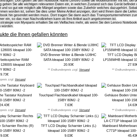
eintragen. Dort geben Sie den Notebook Name Lenovo sowie die Modelnummer mit ein, bei d
g geben Sie alle wichtigen relevanten Daten ein, in welchen Zustand sich das Gerät befindet
ist und so gut wie möglich alle Mängel angeben sowie das Zubehör welches dazugehört. Soba
n worden ist, sehen Sie dies unter Meine Artikel anzeigen, dort wird Ihnen dann die Liefera
book hin gesendet werden muss. Dort tragen Sie dann auch das Transportunternehmen zu
r ein, so das man Nachvollziehen kann ob Ihre Artikel auch angekommen ist.
strategie von Myeparts erhalten Sie ein Vielfaches mehr, als wenn Sie den Lenovo Noteboo
n würden.
kte die Ihnen gefallen könnten
DVD Brenner Writer & Blende UJ8HC
TFT LCD Display Bi
beitsspeicher RAM
SATA Ideapad 100-15IBY 80MJ -2
LP156WHB Ideapad 10
12800S Ideapad 100-
20.93€
27.93
BY 80MJ -2
** Endkundenpreis zzgl.
Versand
** Endkundenpreis 
9.73€
preis zzgl.
Versand
che Tastatur Keyboard
Touchpad Flachbandkabel Ideapad 100-
Gehäuse Boden Unters
00-15IBY 80MJ -2
15IBY 80MJ -2
Ideapad 100-15I
24.43€
7.63€
14.63
preis zzgl.
Versand
** Endkundenpreis zzgl.
Versand
** Endkundenpreis 
 Scharnier Rechts (R)
TFT LCD Display Scharnier Links (L)
Mainboard Motherboard
00-15IBY 80MJ -2
Ideapad 100-15IBY 80MJ -2
C771P Ideapad 100-
9.03€
9.03€
45.43