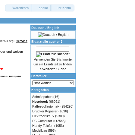
Warenkorb
Kasse
Ihr Konto
Deutsch / English
preis zzgl.
Versand
Ersatzteile suchen?
euer und weisen
Verwenden Sie Stichworte,
um ein Ersatzteil zu finden.
re
erweiterte Suche
Hersteller
Kategorien
Schnäppchen
(16)
Notebook
(66091)
Kaffeevollautomat->
(54295)
Drucker Kopierer
(1096)
Elektroartikel->
(5309)
PC Computer->
(2543)
Handy Telefon
(1053)
Modellbau
(593)