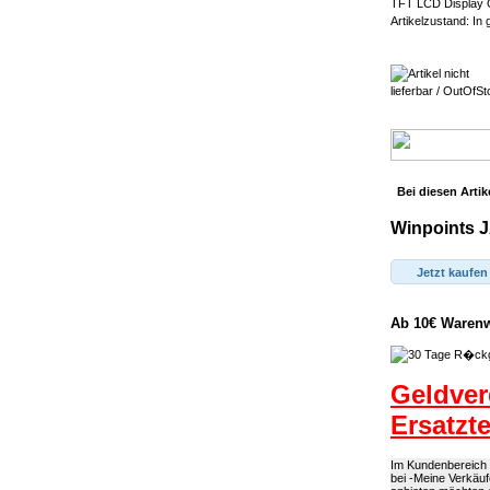
TFT LCD Display G
Artikelzustand: In
Bei diesen Artik
Winpoints J
Jetzt kaufen
Ab 10€ Warenwe
Geldver
Ersatzt
Im Kundenbereich k
bei -Meine Verkäuf