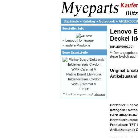
Startseite
»
Katalog
»
Notebook
»
AP1ER0001
Hersteller Info
Lenovo E
Deckel I
-
Lenovo Homepage
-
andere Produkte
[AP1ER000100]
Neue Ersatzteile
** Der angegebene
diese folglich auc
Original Ersat
Platine Board Elektronik
Artikelzustand
Halbleiterrelais Crydom
WMF Cafemat V
19.90€
** Endkundenpreis zzgl.
Versand
Hersteller: Leno
Kategorie: Note
EAN: 4064816367
Herstellernumme
Produktart: TFT
Artikelzustand: