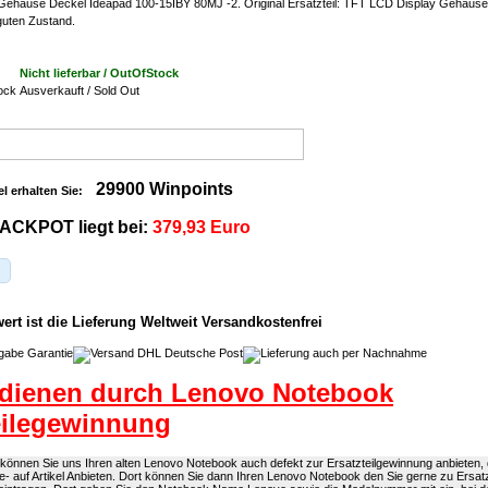
ehäuse Deckel Ideapad 100-15IBY 80MJ -2. Original Ersatzteil: TFT LCD Display Gehäus
 guten Zustand.
Nicht lieferbar / OutOfStock
Ausverkauft / Sold Out
29900 Winpoints
el erhalten Sie:
ACKPOT liegt bei:
379,93 Euro
rt ist die Lieferung Weltweit Versandkostenfrei
dienen durch Lenovo Notebook
eilegewinnung
önnen Sie uns Ihren alten Lenovo Notebook auch defekt zur Ersatzteilgewinnung anbieten, d
e- auf Artikel Anbieten. Dort können Sie dann Ihren Lenovo Notebook den Sie gerne zu Ersat