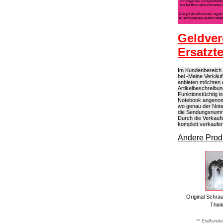
Geldver
Ersatzt
Im Kundenbereich k
bei -Meine Verkäuf
anbieten möchten 
Artikelbeschreibun
Funktionstüchtig 
Notebook angenomme
wo genau der Note
die Sendungsnumme
Durch die Verkaufs
komplett verkaufe
Andere Produ
Original Schra
Thin
** Endkunden