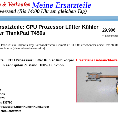
satzteile: CPU Prozessor Lüfter Kühler
29.90€
er ThinkPad T450s
** Endkunden
 Preis ist ein Endpreis zzgl. Versandkosten. Gemäß § 19 UStG erheben wir keine Umsatzst
h nicht aus (Kleinunternehmerstatus)
zteil: CPU Prozessor Lüfter Kühler Kühlkörper
Ersatzteile Gebrauchtewa
: In sehr guten Zustand, 100% Funktion.
vo
book
573
r: 133790
Prozessor Lüfter Kühler Kühlkörper
 Gebrauchteware