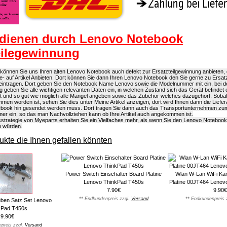
dienen durch Lenovo Notebook
eilegewinnung
önnen Sie uns Ihren alten Lenovo Notebook auch defekt zur Ersatzteilgewinnung anbieten, d
e- auf Artikel Anbieten. Dort können Sie dann Ihren Lenovo Notebook den Sie gerne zu Ersat
eintragen. Dort geben Sie den Notebook Name Lenovo sowie die Modelnummer mit ein, bei d
g geben Sie alle wichtigen relevanten Daten ein, in welchen Zustand sich das Gerät befindet
ist und so gut wie möglich alle Mängel angeben sowie das Zubehör welches dazugehört. Soba
n worden ist, sehen Sie dies unter Meine Artikel anzeigen, dort wird Ihnen dann die Liefera
book hin gesendet werden muss. Dort tragen Sie dann auch das Transportunternehmen zu
r ein, so das man Nachvollziehen kann ob Ihre Artikel auch angekommen ist.
strategie von Myeparts erhalten Sie ein Vielfaches mehr, als wenn Sie den Lenovo Noteboo
n würden.
kte die Ihnen gefallen könnten
Power Switch Einschalter Board Platine
Wlan W-Lan WiFi Kar
Lenovo ThinkPad T450s
Platine 00JT464 Lenov
7.90€
9.90€
** Endkundenpreis zzgl.
Versand
** Endkundenpreis 
uben Satz Set Lenovo
kPad T450s
9.90€
preis zzgl.
Versand