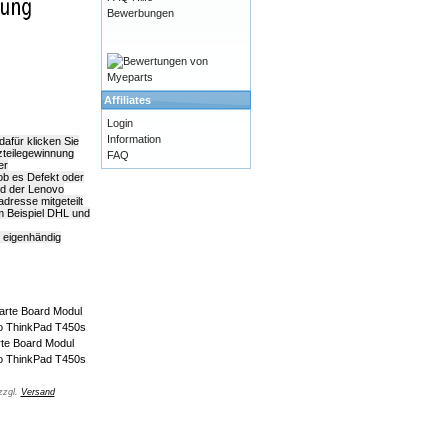
Bewerbungen
Affiliates
Login
Information
afür klicken Sie
zteilegewinnung
FAQ
er
 ob es Defekt oder
ld der Lenovo
dresse mitgeteilt
m Beispiel DHL und
k eigenhändig
te Board Modul
o ThinkPad T450s
zzgl.
Versand