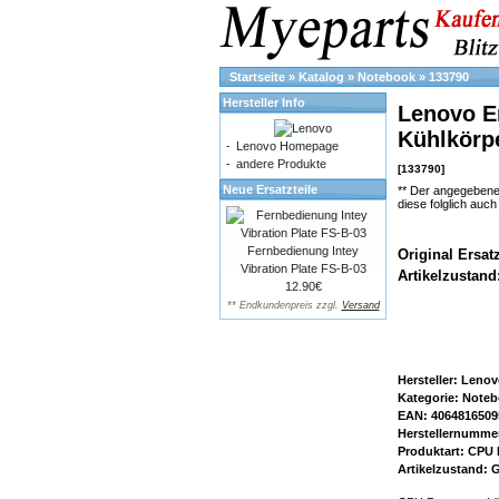
Startseite
»
Katalog
»
Notebook
»
133790
Hersteller Info
Lenovo Er
Kühlkörp
-
Lenovo Homepage
-
andere Produkte
[133790]
Neue Ersatzteile
** Der angegebene
diese folglich auc
Fernbedienung Intey
Original Ersat
Vibration Plate FS-B-03
Artikelzustand
12.90€
** Endkundenpreis zzgl.
Versand
Hersteller: Leno
Kategorie: Note
EAN: 4064816509
Herstellernumme
Produktart: CPU 
Artikelzustand: