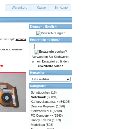
Warenkorb
Kasse
Ihr Konto
Deutsch / English
preis zzgl.
Versand
Ersatzteile suchen?
euer und weisen
Verwenden Sie Stichworte,
um ein Ersatzteil zu finden.
re
erweiterte Suche
Hersteller
Kategorien
Schnäppchen
(16)
Notebook
(66091)
Kaffeevollautomat->
(54295)
Drucker Kopierer
(1096)
Elektroartikel->
(5309)
PC Computer->
(2543)
Handy Telefon
(1053)
Modellbau
(593)