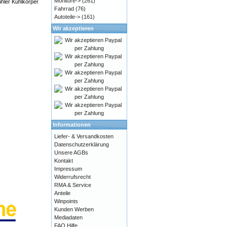
Monitore->
(261)
hler Kühlkörper
Fahrrad
(76)
Autoteile->
(161)
Wir akzeptieren
Informationen
Liefer- & Versandkosten
Datenschutzerklärung
Unsere AGBs
Kontakt
Impressum
Widerrufsrecht
RMA & Service
Anteile
Winpoints
Kunden Werben
Mediadaten
FAQ Hilfe