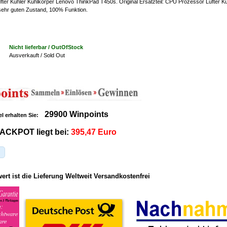
ter Kühler Kühlkörper Lenovo ThinkPad T450s. Original Ersatzteil: CPU Prozessor Lüfter Kü
 sehr guten Zustand, 100% Funktion.
Nicht lieferbar / OutOfStock
Ausverkauft / Sold Out
29900 Winpoints
el erhalten Sie:
ACKPOT liegt bei:
395,47 Euro
rt ist die Lieferung Weltweit Versandkostenfrei