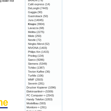
BRAUN
(79)
g Boiler Rot
Café express
(14)
DeLonghi
(7443)
Gaggia
(90)
Gastroback
(50)
Jura
(14045)
Krups
(3904)
Lavazza
(68)
Melitta
(2275)
Miele
(250)
Nestle
(72)
Ningbo Merol
(52)
NIVONA
(1403)
Philips Km
(1415)
Privileg
(134)
Saeco
(9286)
Siemens
(5349)
Tchibo
(1387)
Tevion Kaffee
(36)
TurMix
(106)
WMF
(2503)
Severin
(281)
Drucker Kopierer
(1096)
Elektroartikel->
(5309)
PC Computer->
(2543)
Handy Telefon
(1053)
Modellbau
(593)
Monitore->
(261)