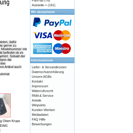
Fahrrad
(76)
Autoteile->
(161)
Wir akzeptieren
ieten, dafür
Sie gerne zu
ie Modelnummer mit
ät befindet ob es
ehört. Sobald der
dann die
Informationen
 das
e Artikel auch
Liefer- & Versandkosten
Datenschutzerklärung
automat
Unsere AGBs
Kontakt
Impressum
Widerrufsrecht
RMA & Service
Anteile
Winpoints
Kunden Werben
Mediadaten
FAQ Hilfe
g Oben Krups
Bewerbungen
 EA81
€