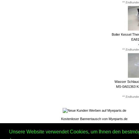
** Endkunden
Boiler Kessel Th
EA81
** Endkunden
Wasser Schlauc
MS-0A01363 K
** Endkunden
Kostenloser Bannertausch von Myeparts.de
Unsere Website verwendet Cookies, um Ihnen den bestmögli