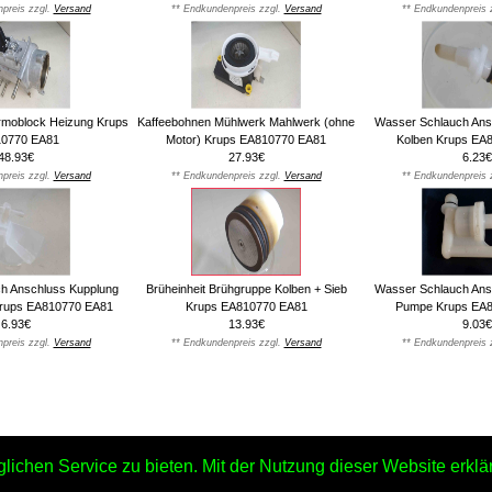
preis zzgl.
Versand
** Endkundenpreis zzgl.
Versand
** Endkundenpreis 
ermoblock Heizung Krups
Kaffeebohnen Mühlwerk Mahlwerk (ohne
Wasser Schlauch Ans
0770 EA81
Motor) Krups EA810770 EA81
Kolben Krups EA
48.93€
27.93€
6.23€
preis zzgl.
Versand
** Endkundenpreis zzgl.
Versand
** Endkundenpreis 
h Anschluss Kupplung
Brüheinheit Brühgruppe Kolben + Sieb
Wasser Schlauch Ans
rups EA810770 EA81
Krups EA810770 EA81
Pumpe Krups EA
6.93€
13.93€
9.03€
preis zzgl.
Versand
** Endkundenpreis zzgl.
Versand
** Endkundenpreis 
chen Service zu bieten. Mit der Nutzung dieser Website erklär