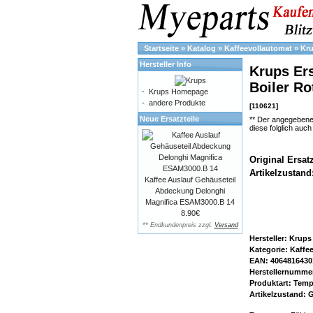
Startseite
»
Katalog
»
Kaffeevollautomat
»
Kr
Hersteller Info
Krups Ers
Boiler R
-
Krups Homepage
-
andere Produkte
[110621]
Neue Ersatzteile
** Der angegebene
diese folglich auc
Original Ersat
Artikelzustand
Kaffee Auslauf Gehäuseteil
Abdeckung Delonghi
Magnifica ESAM3000.B 14
8.90€
** Endkundenpreis zzgl.
Versand
Hersteller: Krups
Kategorie: Kaffe
EAN: 4064816430
Herstellernummer
Produktart: Temp
Artikelzustand: