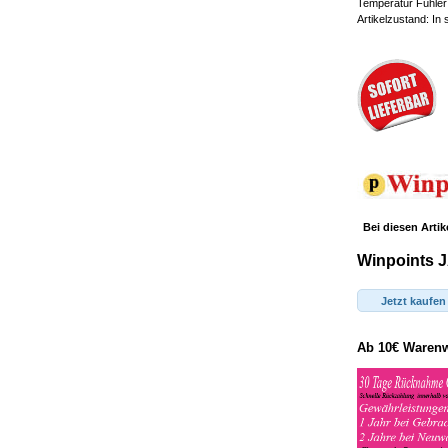
Temperatur Fühler 
Artikelzustand: In
Bei diesen Artik
Winpoints J
Jetzt kaufen
Ab 10€ Warenwe