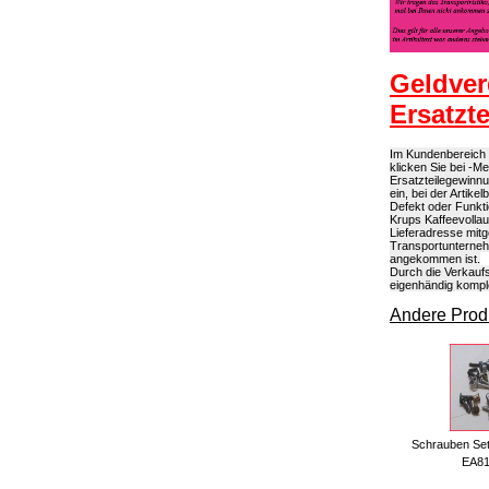
Geldver
Ersatzt
Im Kundenbereich k
klicken Sie bei -M
Ersatzteilegewinn
ein, bei der Artik
Defekt oder Funkti
Krups Kaffeevollau
Lieferadresse mitg
Transportunterneh
angekommen ist.
Durch die Verkaufs
eigenhändig kompl
Andere Produ
Schrauben Set
EA81