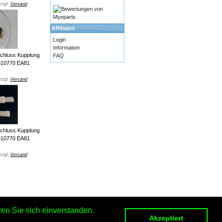
zzgl.
Versand
Affiliates
Login
Information
chluss Kupplung
FAQ
810770 EA81
zzgl.
Versand
chluss Kupplung
810770 EA81
zzgl.
Versand
en Sie sich einverstanden.
Akzeptiert