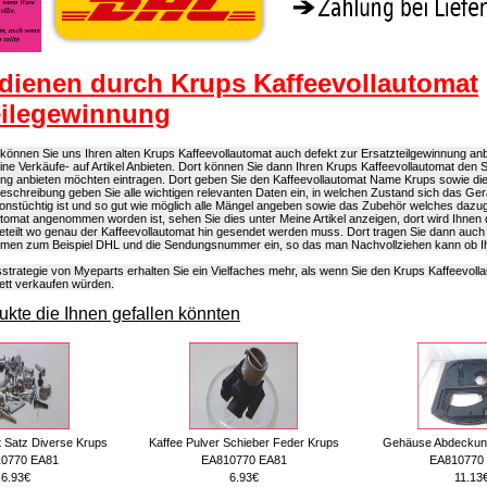
dienen durch Krups Kaffeevollautomat
eilegewinnung
önnen Sie uns Ihren alten Krups Kaffeevollautomat auch defekt zur Ersatzteilgewinnung anb
eine Verkäufe- auf Artikel Anbieten. Dort können Sie dann Ihren Krups Kaffeevollautomat den 
ung anbieten möchten eintragen. Dort geben Sie den Kaffeevollautomat Name Krups sowie d
elbeschreibung geben Sie alle wichtigen relevanten Daten ein, in welchen Zustand sich das Ger
onstüchtig ist und so gut wie möglich alle Mängel angeben sowie das Zubehör welches dazug
tomat angenommen worden ist, sehen Sie dies unter Meine Artikel anzeigen, dort wird Ihnen 
eteilt wo genau der Kaffeevollautomat hin gesendet werden muss. Dort tragen Sie dann auch
men zum Beispiel DHL und die Sendungsnummer ein, so das man Nachvollziehen kann ob Ihr
strategie von Myeparts erhalten Sie ein Vielfaches mehr, als wenn Sie den Krups Kaffeevoll
ett verkaufen würden.
kte die Ihnen gefallen könnten
 Satz Diverse Krups
Kaffee Pulver Schieber Feder Krups
Gehäuse Abdeckun
0770 EA81
EA810770 EA81
EA810770
6.93€
6.93€
11.13