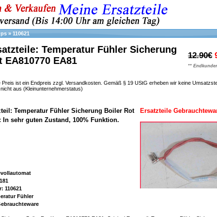
ups
»
110621
atzteile: Temperatur Fühler Sicherung
12.90€
ot EA810770 EA81
** Endkunden
 Preis ist ein Endpreis zzgl. Versandkosten. Gemäß § 19 UStG erheben wir keine Umsatzst
h nicht aus (Kleinunternehmerstatus)
zteil: Temperatur Fühler Sicherung Boiler Rot
Ersatzteile Gebrauchtewa
: In sehr guten Zustand, 100% Funktion.
evollautomat
181
: 110621
eratur Fühler
 Gebrauchteware