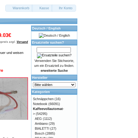
Warenkorb
Kasse
Ihr Konto
Deutsch / English
9.03€
preis zzgl.
Versand
Ersatzteile suchen?
euer und weisen
Verwenden Sie Stichworte,
um ein Ersatzteil zu finden.
re
erweiterte Suche
Hersteller
Kategorien
Schnäppchen
(16)
Notebook
(66091)
Kaffeevollautomat
-
>
(54295)
AEG
(1112)
Ambiano
(29)
BIALETTI
(27)
Bosch
(2885)