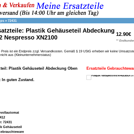
ups
»
72431
atzteile: Plastik Gehäuseteil Abdeckung
12.90€
 Nespresso XN2100
** Endkunden
 Preis ist ein Endpreis zzgl. Versandkosten. Gemäß § 19 UStG erheben wir keine Umsatzst
h nicht aus (Kleinunternehmerstatus)
zteil: Plastik Gehäuseteil Abdeckung Oben
Ersatzteile Gebrauchtewa
: In guten Zustand.
evollautomat
412
r: 72431
ik Gehäuseteil
 Gebrauchteware