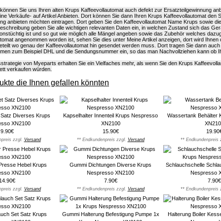
önnen Sie uns Ihren alten Krups Kaffeevollautomat auch defekt zur Ersatzteilgewinnung anb
eine Verkäufe- auf Artikel Anbieten. Dort können Sie dann Ihren Krups Kaffeevollautomat den 
ung anbieten möchten eintragen. Dort geben Sie den Kaffeevollautomat Name Krups sowie d
elbeschreibung geben Sie alle wichtigen relevanten Daten ein, in welchen Zustand sich das Ger
onstüchtig ist und so gut wie möglich alle Mängel angeben sowie das Zubehör welches dazug
tomat angenommen worden ist, sehen Sie dies unter Meine Artikel anzeigen, dort wird Ihnen 
eteilt wo genau der Kaffeevollautomat hin gesendet werden muss. Dort tragen Sie dann auch
men zum Beispiel DHL und die Sendungsnummer ein, so das man Nachvollziehen kann ob Ihr
strategie von Myeparts erhalten Sie ein Vielfaches mehr, als wenn Sie den Krups Kaffeevoll
ett verkaufen würden.
kte die Ihnen gefallen könnten
 Satz Diverses Krups
Kapselhalter Innenteil Krups Nespresso
Wassertank Behälter 
esso XN2100
XN2100
XN210
9.90€
15.90€
19.90
preis zzgl.
Versand
** Endkundenpreis zzgl.
Versand
** Endkundenpreis 
 Presse Hebel Krups
Gummi Dichtungen Diverse Krups
Schlauchschelle Schl
esso XN2100
Nespresso XN2100
Nespresso 
14.90€
7.90€
7.90€
preis zzgl.
Versand
** Endkundenpreis zzgl.
Versand
** Endkundenpreis 
uch Set Satz Krups
Gummi Halterung Befestigung Pumpe 1x
Halterung Boiler Kess