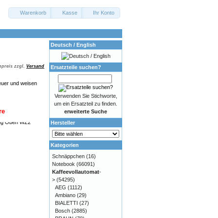
Warenkorb
Kasse
Ihr Konto
Deutsch / English
preis zzgl.
Versand
Ersatzteile suchen?
euer und weisen
Verwenden Sie Stichworte,
um ein Ersatzteil zu finden.
re
erweiterte Suche
Hersteller
Kategorien
Schnäppchen
(16)
Notebook
(66091)
Kaffeevollautomat
-
>
(54295)
AEG
(1112)
Ambiano
(29)
BIALETTI
(27)
Bosch
(2885)