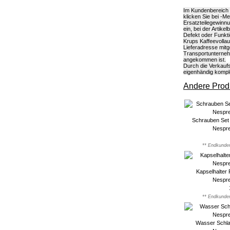
Im Kundenbereich k
klicken Sie bei -M
Ersatzteilegewinn
ein, bei der Artik
Defekt oder Funkti
Krups Kaffeevollau
Lieferadresse mitg
Transportunterneh
angekommen ist.
Durch die Verkaufs
eigenhändig kompl
Andere Produ
Schrauben Set
Nespr
** Endkunden
Kapselhalter
Nespr
** Endkunden
Wasser Schla