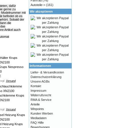
Fahrrad
(76)
Autoteile->
(161)
ieten, dafür
Sie gerne zu
Wir akzeptieren
ie Modelnummer mit
ät befindet ob es
ehört. Sobald der
dann die
 das
e Artikel auch
automat
Informationen
Krups Nespresso
0
Liefer- & Versandkosten
€
Datenschutzerklärung
zzgl.
Versand
Unsere AGBs
Kontakt
Impressum
Widerrufsrecht
auchklemme Krups
RMA & Service
XN2100
Anteile
Winpoints
zzgl.
Versand
Kunden Werben
Mediadaten
FAQ Hilfe
el Heizung Krups
Bewerbungen