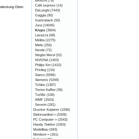
BRAUN
(79)
Café express
(14)
 Abdeckung Oben
DeLonghi
(7443)
Gaggia
(90)
Gastroback
(50)
Jura
(14045)
Krups
(3904)
Lavazza
(68)
Melitta
(2275)
Miele
(250)
Nestle
(72)
Ningbo Merol
(52)
NIVONA
(1403)
Philips Km
(1415)
Privileg
(134)
Saeco
(9286)
Siemens
(5349)
Tchibo
(1387)
Tevion Kaffee
(36)
TurMix
(106)
WMF
(2503)
Severin
(281)
Drucker Kopierer
(1096)
Elektroartikel->
(5309)
PC Computer->
(2543)
Handy Telefon
(1053)
Modellbau
(593)
Monitore->
(261)