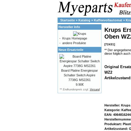
Startseite
»
Katalog
»
Kaffeevollautomat
»
Kr
Hersteller Info
Krups Ers
Oben WZ2
-
Krups Homepage
-
andere Produkte
[72431]
Neue Ersatzteile
** Der angegebene
diese folglich auc
Original Ersat
Board Platine Energiespar
WZ2
Schalter Switch Aspire
Artikelzustand
7738G MS2261
9.90€
** Endkundenpreis zzgl.
Versand
Hersteller: Krups
Kategorie: Kaffe
EAN: 4064816244
Herstellernumme
Produktart: Plast
Artikelzustand: