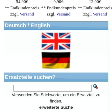
Kostenloser Bannertausch von Myeparts.de
Copyright © 2026
Myeparts Handel Shop
Ersatzteile Gebrauchte Geldverdienen
Powered by
osCommerce