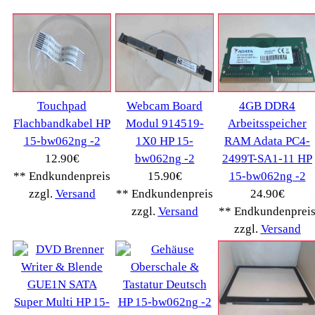
Kategorien
Schnäppchen
(16)
Notebook
(66091)
Kaffeevollautomat->
(54295)
Drucker Kopierer
(1096)
Elektroartikel->
(5309)
PC Computer->
(2543)
Handy Telefon
(1053)
Modellbau
(593)
Monitore->
(261)
Fahrrad
(76)
Autoteile->
(161)
Wir akzeptieren
Informationen
Liefer- & Versandkosten
Datenschutzerklärung
Unsere AGBs