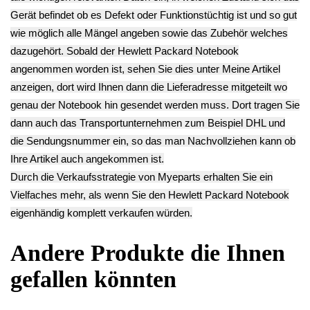
Bildschirm 15.6"
Einschalter Board
Tasten Board LS-
B156HTN03.8 HP
Platine LS-E791P
E792P HP 15-
15-bw062ng -2
HP 15-bw062ng -2
bw062ng -2
54.90€
9.90€
12.90€
** Endkundenpreis
** Endkundenpreis
** Endkundenpreis
zzgl.
Versand
zzgl.
Versand
zzgl.
Versand
Deutsch / English
Ersatzteile suchen?
Verwenden Sie Stichworte, um ein Ersatzteil zu
finden.
erweiterte Suche
Hersteller