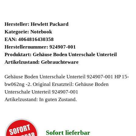
24900 Winpoints
Bei diesen Artikel erhalten Sie:
Winpoints JACKPOT liegt bei:
554,71 Euro
Jetzt kaufen
Ab 10€ Warenwert ist die Lieferung
Weltweit Versandkostenfrei