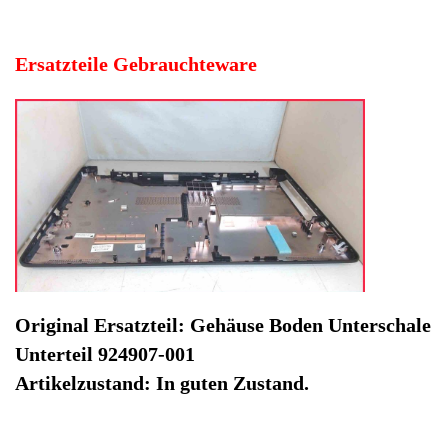
Artikelzustand: In guten Zustand.
Hersteller: Hewlett Packard
Kategorie: Notebook
EAN: 4064816430358
Herstellernummer: 924907-001
Produktart: Gehäuse Boden Unterschale Unterteil
Artikelzustand: Gebrauchteware
Gehäuse Boden Unterschale Unterteil 924907-001 HP 15-
bw062ng -2. Original Ersatzteil: Gehäuse Boden
Unterschale Unterteil 924907-001
Artikelzustand: In guten Zustand.
Sofort lieferbar
Noch 1 Stück verfügbar / InStock