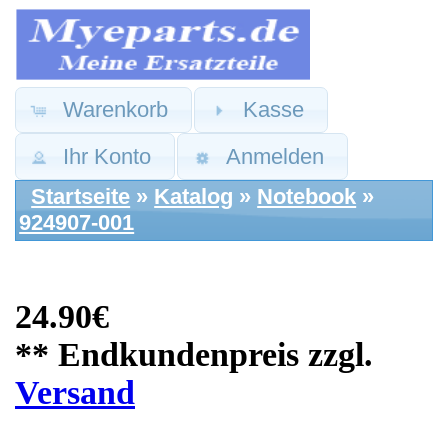
Warenkorb
Kasse
Ihr Konto
Anmelden
Startseite
»
Katalog
»
Notebook
»
924907-001
24.90€
** Endkundenpreis zzgl.
Versand
Hewlett Packard
Ersatzteile: Gehäuse
Boden Unterschale