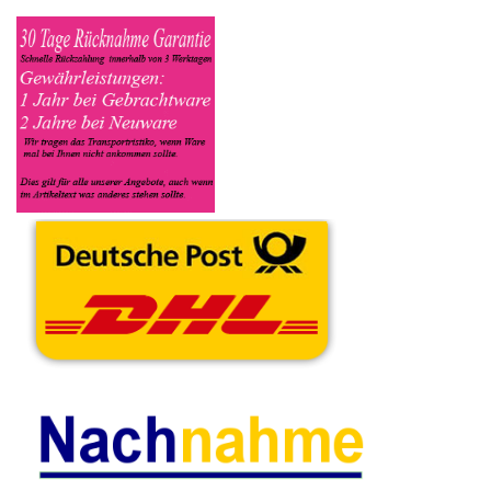
Gerät befindet ob es Defekt oder Funktionstüchtig ist und so gut
wie möglich alle Mängel angeben sowie das Zubehör welches
dazugehört. Sobald der Hewlett Packard Notebook
angenommen worden ist, sehen Sie dies unter Meine Artikel
anzeigen, dort wird Ihnen dann die Lieferadresse mitgeteilt wo
genau der Notebook hin gesendet werden muss. Dort tragen Sie
dann auch das Transportunternehmen zum Beispiel DHL und
die Sendungsnummer ein, so das man Nachvollziehen kann ob
Ihre Artikel auch angekommen ist.
Durch die Verkaufsstrategie von Myeparts erhalten Sie ein
Vielfaches mehr, als wenn Sie den Hewlett Packard Notebook
eigenhändig komplett verkaufen würden.
Andere Produkte die Ihnen
gefallen könnten
Touchpad
Webcam Board
4GB DDR4
Flachbandkabel HP
Modul 914519-
Arbeitsspeicher