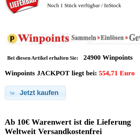
Geldverdienen durch
Hewlett Packard Notebook
Ersatzteilegewinnung
Im Kundenbereich können Sie uns Ihren alten Hewlett Packard
Notebook auch defekt zur Ersatzteilgewinnung anbieten, dafür
klicken Sie bei -Meine Verkäufe- auf Artikel Anbieten. Dort
können Sie dann Ihren Hewlett Packard Notebook den Sie
gerne zu Ersatzteilegewinnung anbieten möchten eintragen.
Dort geben Sie den Notebook Name Hewlett Packard sowie die
Modelnummer mit ein, bei der Artikelbeschreibung geben Sie
alle wichtigen relevanten Daten ein, in welchen Zustand sich das