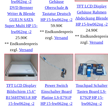
Kontakt
Impressum
Widerrufsrecht
RMA & Service
Anteile
Winpoints
Kunden Werben
Mediadaten
FAQ Hilfe
Bewerbungen
Affiliates
Login
Information
FAQ