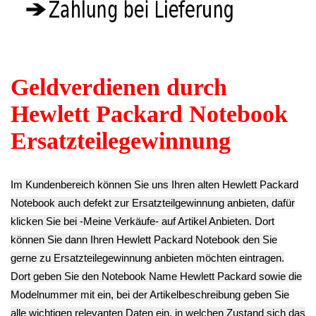
15-bw062ng -2
1X0 HP 15-
RAM Adata PC4-
12.90€
bw062ng -2
2499T-SA1-11 HP
** Endkundenpreis
15.90€
15-bw062ng -2
zzgl.
Versand
** Endkundenpreis
24.90€
zzgl.
Versand
** Endkundenpreis
zzgl.
Versand
Gehäuse
TFT LCD Display
DVD Brenner
Oberschale &
Gehäuse Rahmen
Writer & Blende
Tastatur Deutsch
Abdeckung Blende
GUE1N SATA
HP 15-bw062ng -2
HP 15-bw062ng -2
Super Multi HP 15-
59.90€
24.90€
bw062ng -2
** Endkundenpreis
** Endkundenpreis
25.90€
zzgl.
Versand
zzgl.
Versand
** Endkundenpreis
zzgl.
Versand
TFT LCD Display
Power Switch
Touchpad Schalter