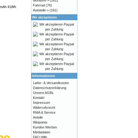
Monitore->
(261)
Fahrrad
(76)
00mAh 41Wh
Autoteile->
(161)
Wir akzeptieren
Informationen
Liefer- & Versandkosten
Datenschutzerklärung
Unsere AGBs
Kontakt
Impressum
Widerrufsrecht
RMA & Service
Anteile
Winpoints
Kunden Werben
Mediadaten
FAQ Hilfe