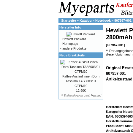
Startseite
»
Katalog
»
Notebook
»
807957-001
Hersteller Info
Hewlett P
2800mAh 
-
Hewlett Packard
Homepage
[807957-001]
-
andere Produkte
** Der angegebene
diese folglich auc
Neue Ersatzteile
Original Ersat
807957-001
Kaffee Auslauf innen Dorn
Artikelzustand
Tassimo TAS6003/01
CTPM10
12.90€
** Endkundenpreis zzgl.
Versand
Hersteller: Hewle
Kategorie: Note
EAN: 0305394603
Herstellernummer
Produktart: Akku
Artikelzustand: