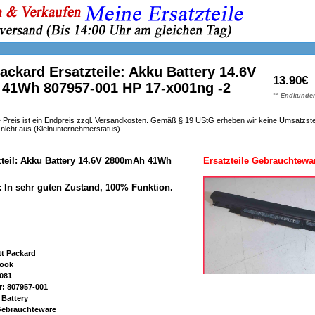
ackard Ersatzteile: Akku Battery 14.6V
13.90€
41Wh 807957-001 HP 17-x001ng -2
** Endkunden
 Preis ist ein Endpreis zzgl. Versandkosten. Gemäß § 19 UStG erheben wir keine Umsatzst
h nicht aus (Kleinunternehmerstatus)
zteil: Akku Battery 14.6V 2800mAh 41Wh
Ersatzteile Gebrauchtewa
: In sehr guten Zustand, 100% Funktion.
tt Packard
book
081
: 807957-001
 Battery
 Gebrauchteware