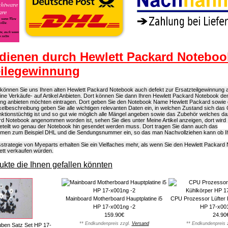
dienen durch Hewlett Packard Noteboo
eilegewinnung
können Sie uns Ihren alten Hewlett Packard Notebook auch defekt zur Ersatzteilgewinnung a
eine Verkäufe- auf Artikel Anbieten. Dort können Sie dann Ihren Hewlett Packard Notebook de
ung anbieten möchten eintragen. Dort geben Sie den Notebook Name Hewlett Packard sowi
rtikelbeschreibung geben Sie alle wichtigen relevanten Daten ein, in welchen Zustand sich das 
ktionstüchtig ist und so gut wie möglich alle Mängel angeben sowie das Zubehör welches d
d Notebook angenommen worden ist, sehen Sie dies unter Meine Artikel anzeigen, dort wird 
geteilt wo genau der Notebook hin gesendet werden muss. Dort tragen Sie dann auch das
men zum Beispiel DHL und die Sendungsnummer ein, so das man Nachvollziehen kann ob Ihr
strategie von Myeparts erhalten Sie ein Vielfaches mehr, als wenn Sie den Hewlett Packard
ett verkaufen würden.
kte die Ihnen gefallen könnten
Mainboard Motherboard Hauptplatine i5
CPU Prozessor Lüfter 
HP 17-x001ng -2
HP 17-x001
159.90€
24.90
** Endkundenpreis zzgl.
Versand
** Endkundenpreis 
uben Satz Set HP 17-