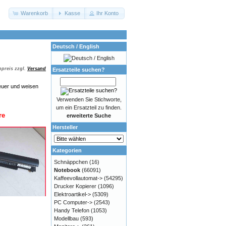
Warenkorb
Kasse
Ihr Konto
Deutsch / English
preis zzgl.
Versand
Ersatzteile suchen?
euer und weisen
Verwenden Sie Stichworte,
um ein Ersatzteil zu finden.
re
erweiterte Suche
Hersteller
Kategorien
Schnäppchen
(16)
Notebook
(66091)
Kaffeevollautomat->
(54295)
Drucker Kopierer
(1096)
Elektroartikel->
(5309)
PC Computer->
(2543)
Handy Telefon
(1053)
Modellbau
(593)