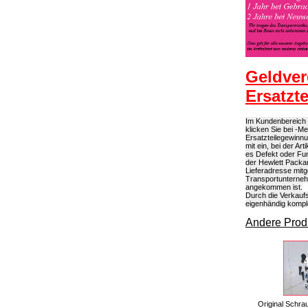
Geldver
Ersatzt
Im Kundenbereich 
klicken Sie bei -M
Ersatzteilegewinn
mit ein, bei der A
es Defekt oder Fun
der Hewlett Packar
Lieferadresse mit
Transportunterneh
angekommen ist.
Durch die Verkaufs
eigenhändig kompl
Andere Produ
Original Schra