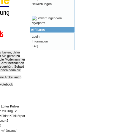
Bewerbungen
Affiliates
k
Login
Information
FAQ
nbieten, dafür
n Sie gerne zu
e die Modelnummer
Gerät befindet ob
azugehört. Sobald
Ihnen dann die
e Artikel auch
 Notebook
Kühler Kühlkörper
ng -2
€
zzgl.
Versand