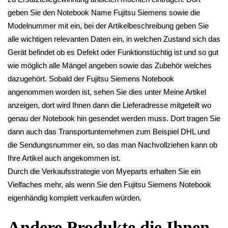
Endkundenpreis
**
WL2 -2
zzgl.
Versand
Endkundenpreis
89.90€
zzgl.
Versand
**
Endkundenpreis
zzgl.
Versand
Gehäuse Boden
Unterschale
Gehäuse
Unterteil Lifebook
Mainboard
Oberschale
E8110 WL2 -2
Motherboard
Handauflage mit
14.90€
Hauptplatine
Touchpad
**
Systemboard
Lifebook E8110
Endkundenpreis
Lifebook E8110
WL2 -2
zzgl.
Versand
WL2 -2 (100%
19.90€
OK)
**
28.90€
Endkundenpreis
**
zzgl.
Versand
Endkundenpreis
zzgl.
Versand
Deutsch / English