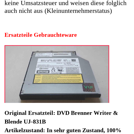
Original Ersatzteil: DVD Brenner Writer &
Blende UJ-831B
Artikelzustand: In sehr guten Zustand, 100%
Funktion.
Hersteller: Fujitsu Siemens
Kategorie: Notebook
EAN: 4064816504004
Herstellernummer: CP218473-01
Produktart: DVD Brenner Writer & Blende
Artikelzustand: Gebrauchteware
DVD Brenner Writer & Blende UJ-831B Lifebook E8110
WL2 -2. Original Ersatzteil: DVD Brenner Writer & Blende
UJ-831B
Artikelzustand: In sehr guten Zustand, 100% Funktion.
Sofort lieferbar