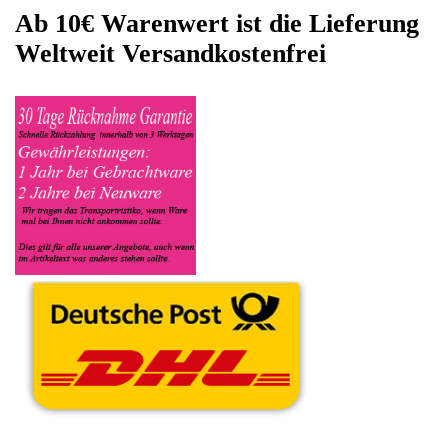
geben Sie den Notebook Name Fujitsu Siemens sowie die
Modelnummer mit ein, bei der Artikelbeschreibung geben Sie
alle wichtigen relevanten Daten ein, in welchen Zustand sich das
Gerät befindet ob es Defekt oder Funktionstüchtig ist und so gut
wie möglich alle Mängel angeben sowie das Zubehör welches
dazugehört. Sobald der Fujitsu Siemens Notebook
angenommen worden ist, sehen Sie dies unter Meine Artikel
anzeigen, dort wird Ihnen dann die Lieferadresse mitgeteilt wo
genau der Notebook hin gesendet werden muss. Dort tragen Sie
dann auch das Transportunternehmen zum Beispiel DHL und
die Sendungsnummer ein, so das man Nachvollziehen kann ob
Ihre Artikel auch angekommen ist.
Durch die Verkaufsstrategie von Myeparts erhalten Sie ein
Vielfaches mehr, als wenn Sie den Fujitsu Siemens Notebook
eigenhändig komplett verkaufen würden.
Andere Produkte die Ihnen
gefallen könnten