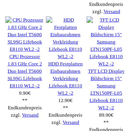
Wir akzeptieren
Informationen
Liefer- & Versandkosten
Datenschutzerklärung
Unsere AGBs
Kontakt
Impressum
Widerrufsrecht
RMA & Service
Anteile
Winpoints
Kunden Werben
Mediadaten
FAQ Hilfe
Bewerbungen