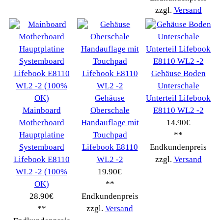
Affiliates
Login
Information
FAQ
Copyright © 2026
Myeparts Handel Shop
Ersatzteile Gebrauchte Geldverdienen
Powered by
osCommerce