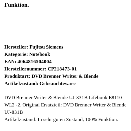
Noch 1 Stück verfügbar / InStock
18900 Winpoints
Bei diesen Artikel erhalten Sie:
Winpoints JACKPOT liegt bei:
395,03 Euro
Jetzt kaufen
Ab 10€ Warenwert ist die Lieferung
Weltweit Versandkostenfrei