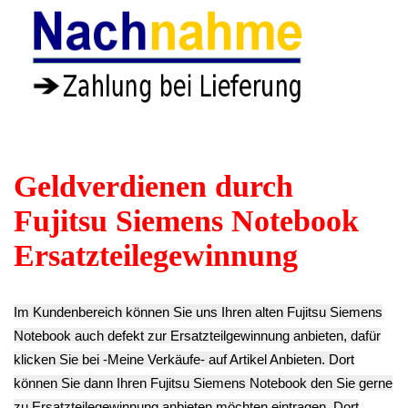
Cmos Bios
Batterie Varta
Original
Lifebook E8110
Schrauben Satz
1GB DDR2
WL2 -2
Set Diverse
Arbeitsspeicher
6.90€
Lifebook E8110
RAM Kingston
**
WL2 -2
KFJ-FPC218/1G
Endkundenpreis
9.90€
Lifebook E8110
zzgl.
Versand
**
WL2 -2
Endkundenpreis
9.90€
zzgl.
Versand
**
Endkundenpreis
zzgl.
Versand
CPU Prozessor
1.83 GHz Core 2
HDD Festplatten
Duo Intel T5600
Einbaurahmen
TFT LCD Display
SL9SG Lifebook
Verkleidung
Bildschirm 15"
E8110 WL2 -2
Lifebook E8110
Samsung
9.90€
WL2 -2
LTN150PF-L05
**
12.90€
Lifebook E8110