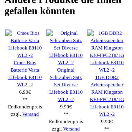
Ersatzteile suchen?
Verwenden Sie Stichworte, um ein Ersatzteil zu
finden.
erweiterte Suche
Hersteller
Kategorien
Schnäppchen
(16)
Notebook
(66091)
Kaffeevollautomat->
(54295)
Drucker Kopierer
(1096)
Elektroartikel->
(5309)
PC Computer->
(2543)
Handy Telefon
(1053)
Modellbau
(593)
Monitore->
(261)
Fahrrad
(76)
Autoteile->
(161)