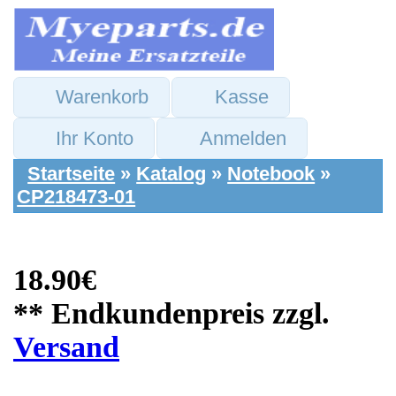
Warenkorb
Kasse
Ihr Konto
Anmelden
Startseite
»
Katalog
»
Notebook
»
CP218473-01
18.90€
** Endkundenpreis zzgl.
Versand
Fujitsu Siemens
Ersatzteile: DVD
Brenner Writer &