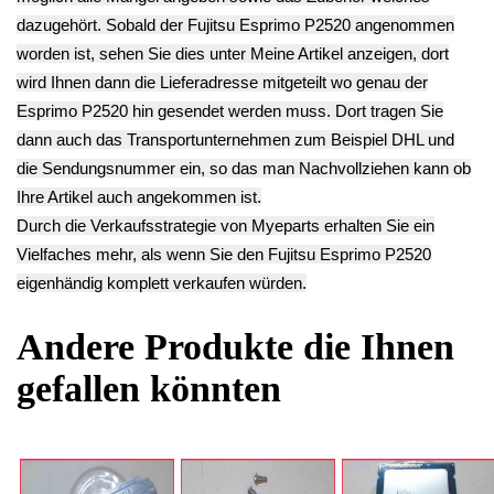
SATA Esprimo
Esprimo P720 e85+
GHB0N Esprimo
P720 e85+
7.90€
P720 e85+
14.90€
** Endkundenpreis
12.90€
** Endkundenpreis
zzgl.
Versand
** Endkundenpreis
zzgl.
Versand
zzgl.
Versand
Deutsch / English
Ersatzteile suchen?
Verwenden Sie Stichworte, um ein Ersatzteil zu
finden.
erweiterte Suche
Hersteller
Kategorien