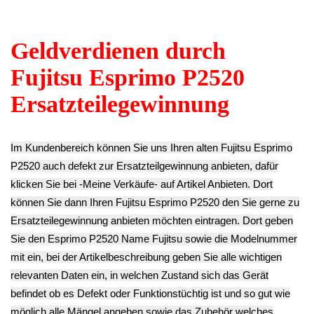
Esprimo P720 e85+
** Endkundenpreis
7.90€
3.90€
zzgl.
Versand
** Endkundenpreis
** Endkundenpreis
zzgl.
Versand
zzgl.
Versand
Mainboard
Netzteil 250W
Kabel
Motherboard
DSP-250AB-62 AA
Flachbandkabel
Hauptplatine
Esprimo P720 e85+
SATA HDD DVD
D3221-A12
14.90€
3er Set Esprimo
Esprimo P720 e85+
** Endkundenpreis
P720 e85+
24.90€
zzgl.
Versand
9.90€
** Endkundenpreis
** Endkundenpreis
zzgl.
Versand
zzgl.
Versand
HDD Festplatte
LED Anzeige
DVD Brenner
3,5" 500GB
Board Platine
Writer & Blende
WD5000AAKX
Resett Kabel
Super Multi