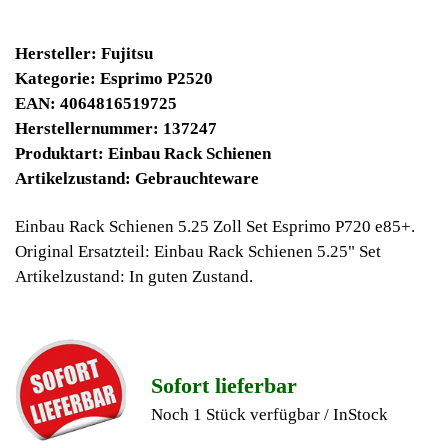
9900 Winpoints
Bei diesen Artikel erhalten Sie:
Winpoints JACKPOT liegt bei:
394,47 Euro
Jetzt kaufen
Ab 10€ Warenwert ist die Lieferung
Weltweit Versandkostenfrei