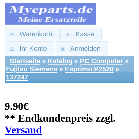
Warenkorb
Kasse
Ihr Konto
Anmelden
Startseite
»
Katalog
»
PC Computer
»
Fujitsu Siemens
»
Esprimo P2520
»
137247
9.90€
** Endkundenpreis zzgl.
Versand
Fujitsu Ersatzteile:
Einbau Rack
Schienen 5.25" Set