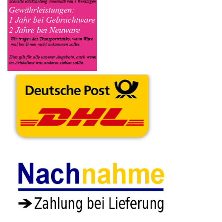
dazugehört. Sobald der Fujitsu Esprimo P2520 angenommen
worden ist, sehen Sie dies unter Meine Artikel anzeigen, dort
wird Ihnen dann die Lieferadresse mitgeteilt wo genau der
Esprimo P2520 hin gesendet werden muss. Dort tragen Sie
dann auch das Transportunternehmen zum Beispiel DHL und
die Sendungsnummer ein, so das man Nachvollziehen kann ob
Ihre Artikel auch angekommen ist.
Durch die Verkaufsstrategie von Myeparts erhalten Sie ein
Vielfaches mehr, als wenn Sie den Fujitsu Esprimo P2520
eigenhändig komplett verkaufen würden.
Andere Produkte die Ihnen
gefallen könnten
DVD Laufwerk
Original Schrauben
CPU Prozessor
Halterung
Satz Set Esprimo
Intel Pentium 3GHz
Befestigung
P720 e85+
G3220 SR1CG
K1016-C324
8.90€
Esprimo P720 e85+