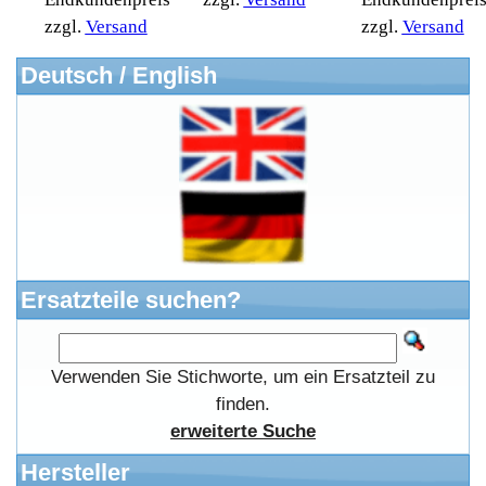
Liefer- & Versandkosten
Datenschutzerklärung
Unsere AGBs
Kontakt
Impressum
Widerrufsrecht
RMA & Service
Anteile
Winpoints
Kunden Werben
Mediadaten
FAQ Hilfe
Bewerbungen