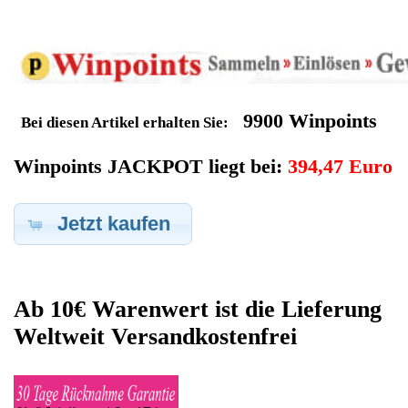
Geldverdienen durch
Fujitsu Esprimo P2520
Ersatzteilegewinnung
Im Kundenbereich können Sie uns Ihren alten Fujitsu Esprimo
P2520 auch defekt zur Ersatzteilgewinnung anbieten, dafür
klicken Sie bei -Meine Verkäufe- auf Artikel Anbieten. Dort
können Sie dann Ihren Fujitsu Esprimo P2520 den Sie gerne zu
Ersatzteilegewinnung anbieten möchten eintragen. Dort geben
Sie den Esprimo P2520 Name Fujitsu sowie die Modelnummer
mit ein, bei der Artikelbeschreibung geben Sie alle wichtigen
relevanten Daten ein, in welchen Zustand sich das Gerät
befindet ob es Defekt oder Funktionstüchtig ist und so gut wie
möglich alle Mängel angeben sowie das Zubehör welches