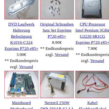
Schnäppchen
(16)
Notebook
(66091)
Kaffeevollautomat->
(54295)
Drucker Kopierer
(1096)
Elektroartikel->
(5309)
PC Computer
->
(2543)
Acer->
(27)
Apple->
(167)
ASRock->
(11)
Asus->
(26)
Buffalo
(12)
Dell->
(318)
Diverses
(380)
Externe Festplatten
(14)
Festplatten
(176)
Fujitsu Siemens
->
(366)
E3510 P3510
(14)
Esprimo E7935
(62)
Esprimo P2520
(105)
Futro S500/550
(21)
Primergy Econel 100
(19)
Primergy Econel 50
(21)
PRIMERGY TX150 S3
(55)
Rack Konsole RC23
(15)
Scaleo P
(16)