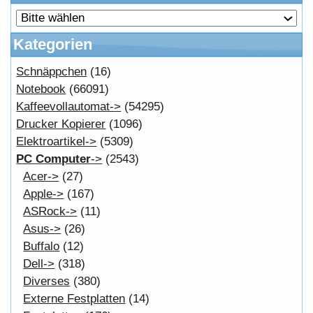
Affiliates
Login
Information
FAQ
Kostenloser Bannertausch von Myeparts.de
Copyright © 2026
Myeparts Handel Shop
Ersatzteile Gebrauchte Geldverdienen
Powered by
osCommerce