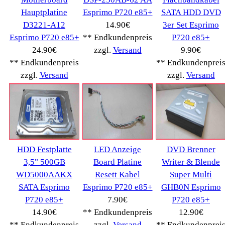
SCENIC
(38)
Grafikkarten
(136)
Hewlett Packard->
(363)
Lancom->
(18)
Mainboards
(27)
Medion PC
(22)
RAM Speicher
(66)
RM->
(107)
Sony->
(38)
WatchGuard->
(7)
ZOTAC->
(43)
Lenovo->
(219)
Handy Telefon
(1053)
Modellbau
(593)
Monitore->
(261)
Fahrrad
(76)
Autoteile->
(161)
Wir akzeptieren
Informationen