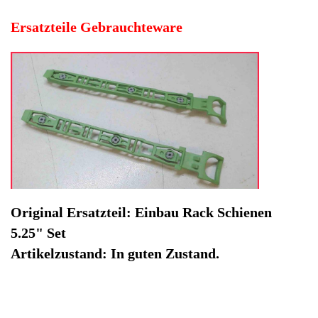
Hersteller: Fujitsu
Kategorie: Esprimo P2520
EAN: 4064816519725
Herstellernummer: 137247
Produktart: Einbau Rack Schienen
Artikelzustand: Gebrauchteware
Einbau Rack Schienen 5.25 Zoll Set Esprimo P720 e85+.
Original Ersatzteil: Einbau Rack Schienen 5.25" Set
Artikelzustand: In guten Zustand.
Sofort lieferbar
Noch 1 Stück verfügbar / InStock