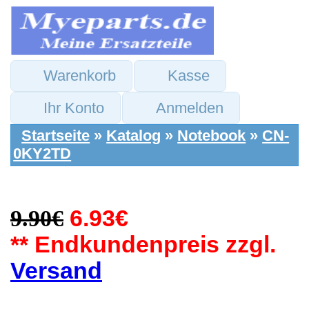
Warenkorb
Kasse
Ihr Konto
Anmelden
Startseite
»
Katalog
»
Notebook
»
CN-
0KY2TD
9.90€
6.93€
** Endkundenpreis zzgl.
Versand
Dell Ersatzteile:
Wlan W-Lan WiFi
Antennen Kabel