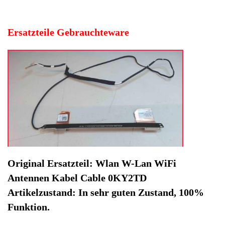
Artikelzustand: In sehr guten Zustand, 100%
Funktion.
Hersteller: Dell
Kategorie: Notebook
EAN: 4064816479531
Herstellernummer: CN-0KY2TD
Produktart: Wlan W-Lan WiFi Antennen Kabel Cable
Artikelzustand: Gebrauchteware
Wlan W-Lan WiFi Antennen Kabel Cable 0KY2TD Dell
XPS L502X. Original Ersatzteil: Wlan W-Lan WiFi
Antennen Kabel Cable 0KY2TD
Artikelzustand: In sehr guten Zustand, 100% Funktion.
Sofort lieferbar
Noch 1 Stück verfügbar / InStock