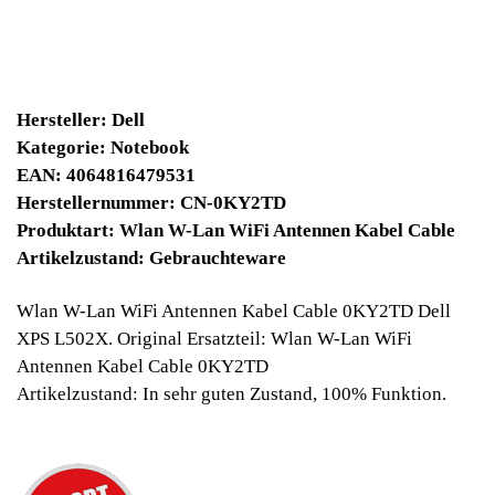
6930 Winpoints
Bei diesen Artikel erhalten Sie:
Winpoints JACKPOT liegt bei:
376,63 Euro
Jetzt kaufen
Ab 10€ Warenwert ist die Lieferung
Weltweit Versandkostenfrei