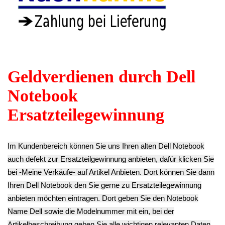
0TGMNC Dell
Motherboard
LG LP156WH2
XPS L502X
Hauptplatine i7
(TL)(A1) Dell XPS
6.93€
0C47NF Dell XPS
L502X
**
L502X
27.93€
Endkundenpreis
132.93€
** Endkundenpreis
zzgl.
Versand
**
zzgl.
Versand
Endkundenpreis
zzgl.
Versand
Webcam Board
SD Card Reader
Modul 07CN2C
Original Deutsche
Slot Dummy Dell
Dell XPS L502X
Tastatur Keyboard
XPS L502X
6.93€
AER01G00310
5.53€
**
Dell XPS L502X
**
Endkundenpreis
9.03€
Endkundenpreis
zzgl.
Versand
** Endkundenpreis
zzgl.
Versand
zzgl.
Versand
Power Strom Netz
Buchse Kabel Dell
TFT LCD Display
TFT LCD Display