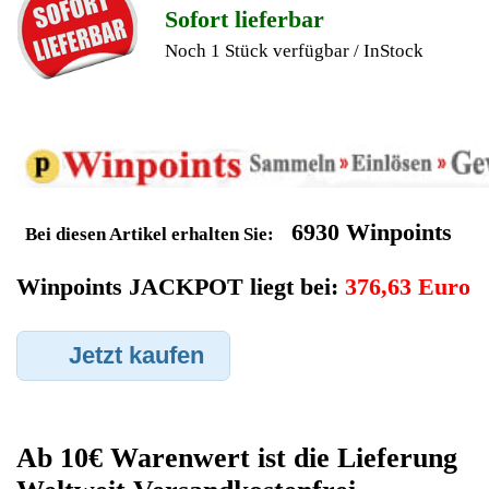
Geldverdienen durch Dell
Notebook
Ersatzteilegewinnung
Im Kundenbereich können Sie uns Ihren alten Dell Notebook
auch defekt zur Ersatzteilgewinnung anbieten, dafür klicken Sie
bei -Meine Verkäufe- auf Artikel Anbieten. Dort können Sie dann
Ihren Dell Notebook den Sie gerne zu Ersatzteilegewinnung
anbieten möchten eintragen. Dort geben Sie den Notebook
Name Dell sowie die Modelnummer mit ein, bei der
Artikelbeschreibung geben Sie alle wichtigen relevanten Daten