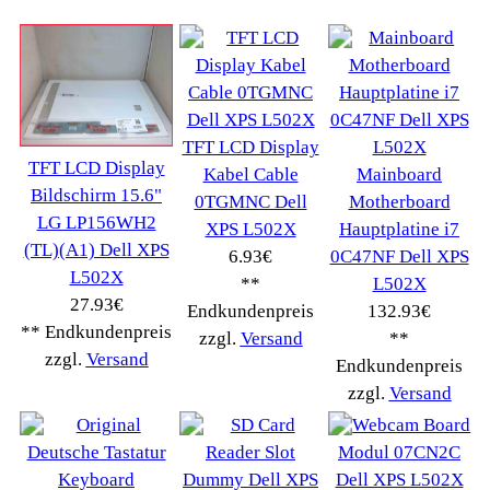
Drucker Kopierer
(1096)
Elektroartikel->
(5309)
PC Computer->
(2543)
Handy Telefon
(1053)
Modellbau
(593)
Monitore->
(261)
Fahrrad
(76)
Autoteile->
(161)
Wir akzeptieren
Informationen
Liefer- & Versandkosten
Datenschutzerklärung
Unsere AGBs
Kontakt
Impressum
Widerrufsrecht
RMA & Service
Anteile