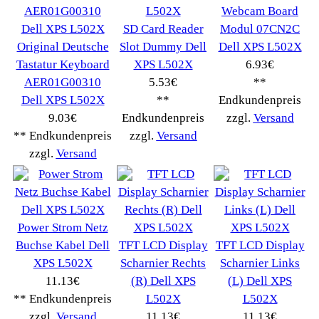
Winpoints
Kunden Werben
Mediadaten
FAQ Hilfe
Bewerbungen
Affiliates
Login
Information
FAQ
Copyright © 2026
Myeparts Handel Shop
Ersatzteile Gebrauchte Geldverdienen
Powered by
osCommerce