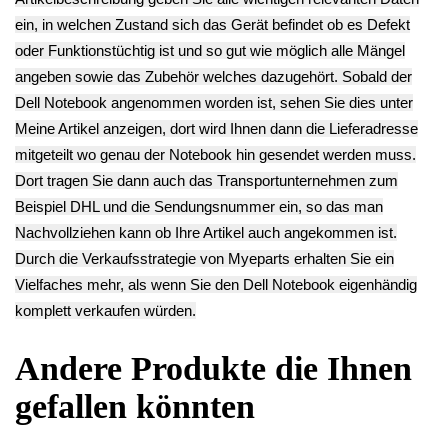
XPS L502X
Scharnier Rechts
Scharnier Links
11.13€
(R) Dell XPS
(L) Dell XPS
** Endkundenpreis
L502X
L502X
zzgl.
Versand
11.13€
11.13€
**
**
Endkundenpreis
Endkundenpreis
zzgl.
Versand
zzgl.
Versand
Deutsch / English
Ersatzteile suchen?
Verwenden Sie Stichworte, um ein Ersatzteil zu
finden.
erweiterte Suche
Hersteller
Kategorien
Schnäppchen
(16)
Notebook
(66091)
Kaffeevollautomat->
(54295)