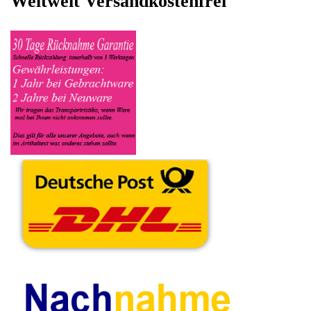
ein, in welchen Zustand sich das Gerät befindet ob es Defekt
oder Funktionstüchtig ist und so gut wie möglich alle Mängel
angeben sowie das Zubehör welches dazugehört. Sobald der
Dell Notebook angenommen worden ist, sehen Sie dies unter
Meine Artikel anzeigen, dort wird Ihnen dann die Lieferadresse
mitgeteilt wo genau der Notebook hin gesendet werden muss.
Dort tragen Sie dann auch das Transportunternehmen zum
Beispiel DHL und die Sendungsnummer ein, so das man
Nachvollziehen kann ob Ihre Artikel auch angekommen ist.
Durch die Verkaufsstrategie von Myeparts erhalten Sie ein
Vielfaches mehr, als wenn Sie den Dell Notebook eigenhändig
komplett verkaufen würden.
Andere Produkte die Ihnen
gefallen könnten
TFT LCD Display
TFT LCD Display
Kabel Cable
Mainboard
Bildschirm 15.6"