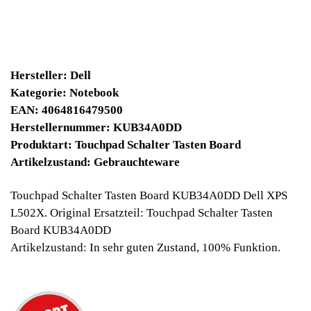
25900 Winpoints
Bei diesen Artikel erhalten Sie:
Winpoints JACKPOT liegt bei:
658,77 Euro
Jetzt kaufen
Ab 10€ Warenwert ist die Lieferung
Weltweit Versandkostenfrei