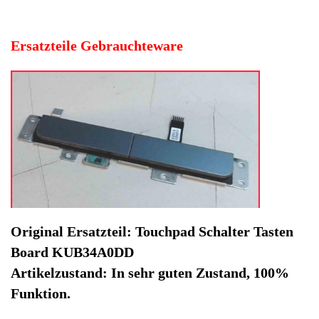
Artikelzustand: In sehr guten Zustand, 100%
Funktion.
Hersteller: Dell
Kategorie: Notebook
EAN: 4064816479500
Herstellernummer: KUB34A0DD
Produktart: Touchpad Schalter Tasten Board
Artikelzustand: Gebrauchteware
Touchpad Schalter Tasten Board KUB34A0DD Dell XPS
L502X. Original Ersatzteil: Touchpad Schalter Tasten
Board KUB34A0DD
Artikelzustand: In sehr guten Zustand, 100% Funktion.
Sofort lieferbar
Noch 1 Stück verfügbar / InStock