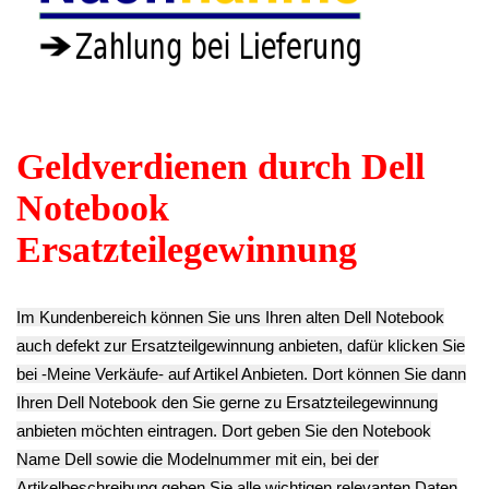
0TGMNC Dell
Motherboard
LG LP156WH2
XPS L502X
Hauptplatine i7
(TL)(A1) Dell XPS
9.90€
0C47NF Dell XPS
L502X
**
L502X
39.90€
Endkundenpreis
189.90€
** Endkundenpreis
zzgl.
Versand
**
zzgl.
Versand
Endkundenpreis
zzgl.
Versand
Webcam Board
SD Card Reader
Modul 07CN2C
Original Deutsche
Slot Dummy Dell
Dell XPS L502X
Tastatur Keyboard
XPS L502X
9.90€
AER01G00310
7.90€
**
Dell XPS L502X
**
Endkundenpreis
12.90€
Endkundenpreis
zzgl.
Versand
** Endkundenpreis
zzgl.
Versand
zzgl.
Versand
Power Strom Netz
Buchse Kabel Dell
TFT LCD Display
TFT LCD Display