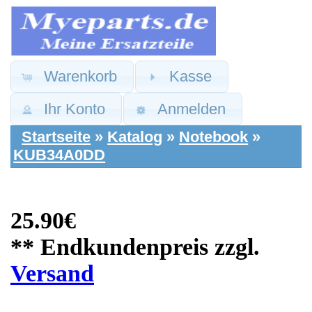
Warenkorb
Kasse
Ihr Konto
Anmelden
Startseite
»
Katalog
»
Notebook
»
KUB34A0DD
25.90€
** Endkundenpreis zzgl.
Versand
Dell Ersatzteile:
Touchpad Schalter
Tasten Board