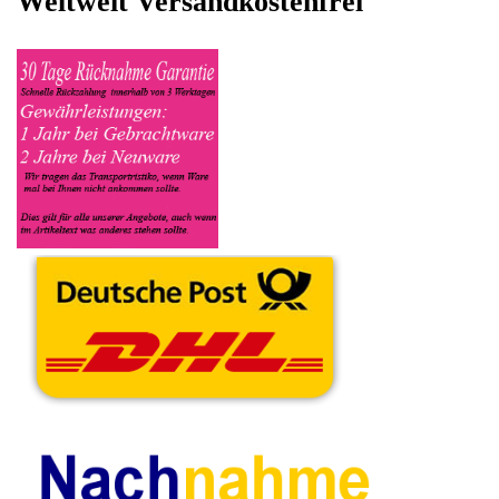
ein, in welchen Zustand sich das Gerät befindet ob es Defekt
oder Funktionstüchtig ist und so gut wie möglich alle Mängel
angeben sowie das Zubehör welches dazugehört. Sobald der
Dell Notebook angenommen worden ist, sehen Sie dies unter
Meine Artikel anzeigen, dort wird Ihnen dann die Lieferadresse
mitgeteilt wo genau der Notebook hin gesendet werden muss.
Dort tragen Sie dann auch das Transportunternehmen zum
Beispiel DHL und die Sendungsnummer ein, so das man
Nachvollziehen kann ob Ihre Artikel auch angekommen ist.
Durch die Verkaufsstrategie von Myeparts erhalten Sie ein
Vielfaches mehr, als wenn Sie den Dell Notebook eigenhändig
komplett verkaufen würden.
Andere Produkte die Ihnen
gefallen könnten
TFT LCD Display
TFT LCD Display
Kabel Cable
Mainboard
Bildschirm 15.6"