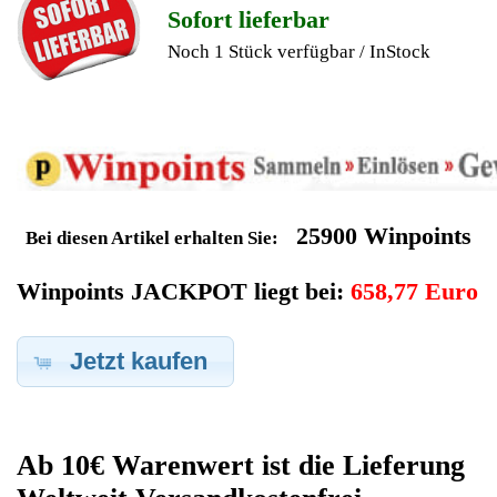
Geldverdienen durch Dell
Notebook
Ersatzteilegewinnung
Im Kundenbereich können Sie uns Ihren alten Dell Notebook
auch defekt zur Ersatzteilgewinnung anbieten, dafür klicken Sie
bei -Meine Verkäufe- auf Artikel Anbieten. Dort können Sie dann
Ihren Dell Notebook den Sie gerne zu Ersatzteilegewinnung
anbieten möchten eintragen. Dort geben Sie den Notebook
Name Dell sowie die Modelnummer mit ein, bei der
Artikelbeschreibung geben Sie alle wichtigen relevanten Daten