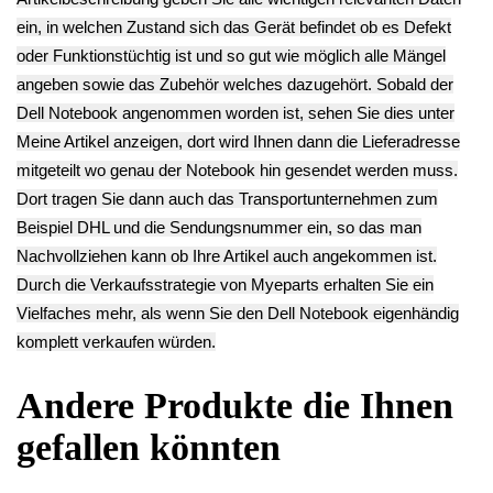
XPS L502X
Scharnier Rechts
Scharnier Links
15.90€
(R) Dell XPS
(L) Dell XPS
** Endkundenpreis
L502X
L502X
zzgl.
Versand
15.90€
15.90€
**
**
Endkundenpreis
Endkundenpreis
zzgl.
Versand
zzgl.
Versand
Deutsch / English
Ersatzteile suchen?
Verwenden Sie Stichworte, um ein Ersatzteil zu
finden.
erweiterte Suche
Hersteller
Kategorien
Schnäppchen
(16)
Notebook
(66091)
Kaffeevollautomat->
(54295)