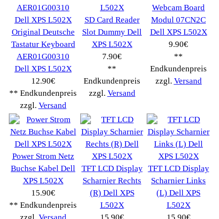
Winpoints
Kunden Werben
Mediadaten
FAQ Hilfe
Bewerbungen
Affiliates
Login
Information
FAQ
Copyright © 2026
Myeparts Handel Shop
Ersatzteile Gebrauchte Geldverdienen
Powered by
osCommerce