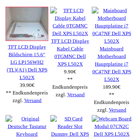
Drucker Kopierer
(1096)
Elektroartikel->
(5309)
PC Computer->
(2543)
Handy Telefon
(1053)
Modellbau
(593)
Monitore->
(261)
Fahrrad
(76)
Autoteile->
(161)
Wir akzeptieren
Informationen
Liefer- & Versandkosten
Datenschutzerklärung
Unsere AGBs
Kontakt
Impressum
Widerrufsrecht
RMA & Service
Anteile