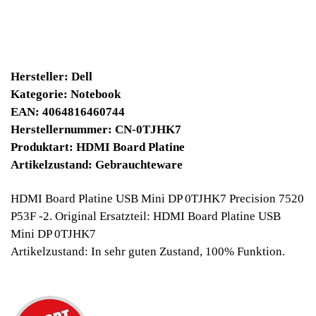
34900 Winpoints
Bei diesen Artikel erhalten Sie:
Winpoints JACKPOT liegt bei:
393,47 Euro
Jetzt kaufen
Ab 10€ Warenwert ist die Lieferung
Weltweit Versandkostenfrei