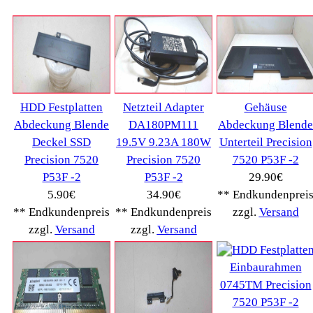
Notebook
(66091)
Kaffeevollautomat->
(54295)
Drucker Kopierer
(1096)
Elektroartikel->
(5309)
PC Computer->
(2543)
Handy Telefon
(1053)
Modellbau
(593)
Monitore->
(261)
Fahrrad
(76)
Autoteile->
(161)
Wir akzeptieren
Informationen
Liefer- & Versandkosten
Datenschutzerklärung
Unsere AGBs
Kontakt
Impressum