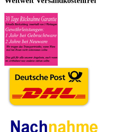
ein, in welchen Zustand sich das Gerät befindet ob es Defekt
oder Funktionstüchtig ist und so gut wie möglich alle Mängel
angeben sowie das Zubehör welches dazugehört. Sobald der
Dell Notebook angenommen worden ist, sehen Sie dies unter
Meine Artikel anzeigen, dort wird Ihnen dann die Lieferadresse
mitgeteilt wo genau der Notebook hin gesendet werden muss.
Dort tragen Sie dann auch das Transportunternehmen zum
Beispiel DHL und die Sendungsnummer ein, so das man
Nachvollziehen kann ob Ihre Artikel auch angekommen ist.
Durch die Verkaufsstrategie von Myeparts erhalten Sie ein
Vielfaches mehr, als wenn Sie den Dell Notebook eigenhändig
komplett verkaufen würden.
Andere Produkte die Ihnen
gefallen könnten
HDD Festplatten
Netzteil Adapter
Gehäuse
Abdeckung Blende
DA180PM111
Abdeckung Blende