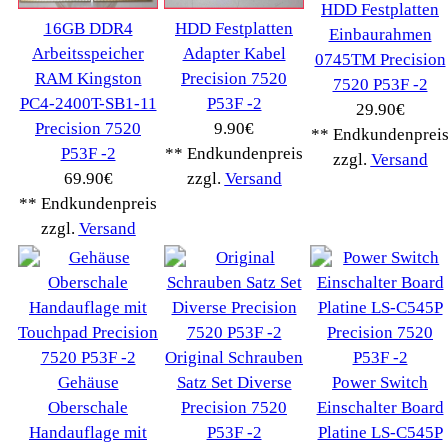
Widerrufsrecht
RMA & Service
Anteile
Winpoints
Kunden Werben
Mediadaten
FAQ Hilfe
Bewerbungen
Affiliates
Login
Information
FAQ