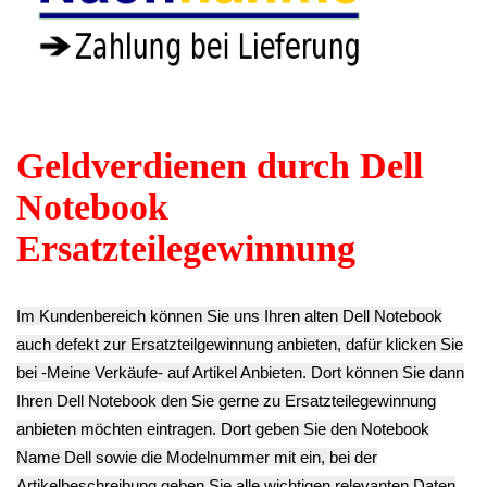
Deckel SSD
19.5V 9.23A 180W
Unterteil Precision
Precision 7520
Precision 7520
7520 P53F -2
P53F -2
P53F -2
29.90€
5.90€
34.90€
** Endkundenpreis
** Endkundenpreis
** Endkundenpreis
zzgl.
Versand
zzgl.
Versand
zzgl.
Versand
HDD Festplatten
16GB DDR4
HDD Festplatten
Einbaurahmen
Arbeitsspeicher
Adapter Kabel
0745TM Precision
RAM Kingston
Precision 7520
7520 P53F -2
PC4-2400T-SB1-11
P53F -2
29.90€
Precision 7520
9.90€
** Endkundenpreis
P53F -2
** Endkundenpreis
zzgl.
Versand
69.90€
zzgl.
Versand
** Endkundenpreis
zzgl.
Versand
Original Schrauben