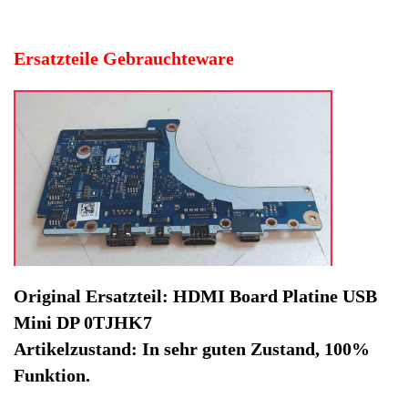
Artikelzustand: In sehr guten Zustand, 100%
Funktion.
Hersteller: Dell
Kategorie: Notebook
EAN: 4064816460744
Herstellernummer: CN-0TJHK7
Produktart: HDMI Board Platine
Artikelzustand: Gebrauchteware
HDMI Board Platine USB Mini DP 0TJHK7 Precision 7520
P53F -2. Original Ersatzteil: HDMI Board Platine USB
Mini DP 0TJHK7
Artikelzustand: In sehr guten Zustand, 100% Funktion.
Sofort lieferbar
Noch 1 Stück verfügbar / InStock