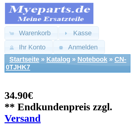
Warenkorb
Kasse
Ihr Konto
Anmelden
Startseite
»
Katalog
»
Notebook
»
CN-
0TJHK7
34.90€
** Endkundenpreis zzgl.
Versand
Dell Ersatzteile:
HDMI Board Platine
USB Mini DP