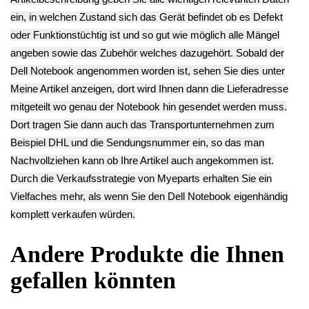
Gehäuse
Satz Set Diverse
Power Switch
Oberschale
Precision 7520
Einschalter Board
Handauflage mit
P53F -2
Platine LS-C545P
Touchpad Precision
14.90€
Precision 7520
7520 P53F -2
** Endkundenpreis
P53F -2
28.90€
zzgl.
Versand
17.90€
** Endkundenpreis
** Endkundenpreis
zzgl.
Versand
zzgl.
Versand
Deutsch / English
Ersatzteile suchen?
Verwenden Sie Stichworte, um ein Ersatzteil zu
finden.
erweiterte Suche
Hersteller
Kategorien
Schnäppchen
(16)