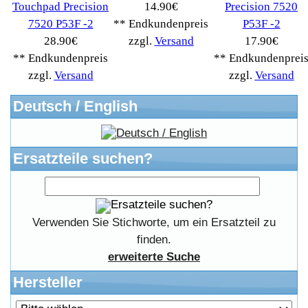
Kostenloser Bannertausch von Myeparts.de
Copyright © 2026
Myeparts Handel Shop
Ersatzteile Gebrauchte Geldverdienen
Powered by
osCommerce