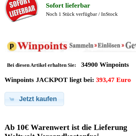
Geldverdienen durch Dell
Notebook
Ersatzteilegewinnung
Im Kundenbereich können Sie uns Ihren alten Dell Notebook
auch defekt zur Ersatzteilgewinnung anbieten, dafür klicken Sie
bei -Meine Verkäufe- auf Artikel Anbieten. Dort können Sie dann
Ihren Dell Notebook den Sie gerne zu Ersatzteilegewinnung
anbieten möchten eintragen. Dort geben Sie den Notebook
Name Dell sowie die Modelnummer mit ein, bei der
Artikelbeschreibung geben Sie alle wichtigen relevanten Daten