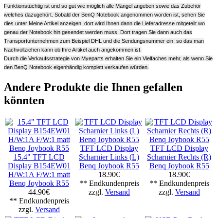
Funktionstüchtig ist und so gut wie möglich alle Mängel angeben sowie das Zubehör
welches dazugehört. Sobald der BenQ Notebook angenommen worden ist, sehen Sie
dies unter Meine Artikel anzeigen, dort wird Ihnen dann die Lieferadresse mitgeteilt wo
genau der Notebook hin gesendet werden muss. Dort tragen Sie dann auch das
Transportunternehmen zum Beispiel DHL und die Sendungsnummer ein, so das man
Nachvollziehen kann ob Ihre Artikel auch angekommen ist.
Durch die Verkaufsstrategie von Myeparts erhalten Sie ein Vielfaches mehr, als wenn Sie
den BenQ Notebook eigenhändig komplett verkaufen würden.
Andere Produkte die Ihnen gefallen
könnten
TFT LCD Display
TFT LCD Display
15.4" TFT LCD
Scharnier Links (L)
Scharnier Rechts (R)
Display B154EW01
Benq Joybook R55
Benq Joybook R55
H/W:1A F/W:1 matt
18.90€
18.90€
Benq Joybook R55
** Endkundenpreis
** Endkundenpreis
44.90€
zzgl.
Versand
zzgl.
Versand
** Endkundenpreis
zzgl.
Versand