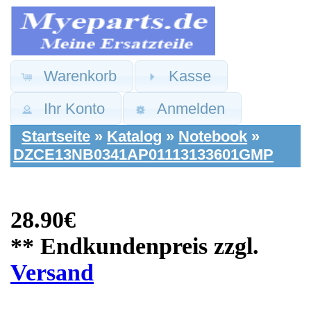
Warenkorb
Kasse
Ihr Konto
Anmelden
Startseite
»
Katalog
»
Notebook
»
DZCE13NB0341AP01113133601GMP
28.90€
** Endkundenpreis zzgl.
Versand
Asus Ersatzteile:
TFT LCD Display
Gehäuse Deckel &