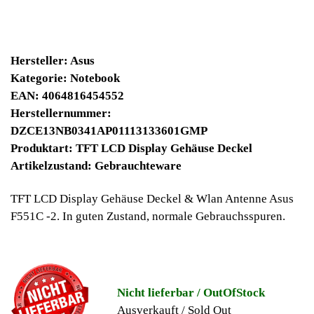
28900 Winpoints
Bei diesen Artikel erhalten Sie:
Winpoints JACKPOT liegt bei:
329,77 Euro
Jetzt kaufen
Ab 10€ Warenwert ist die Lieferung
Weltweit Versandkostenfrei