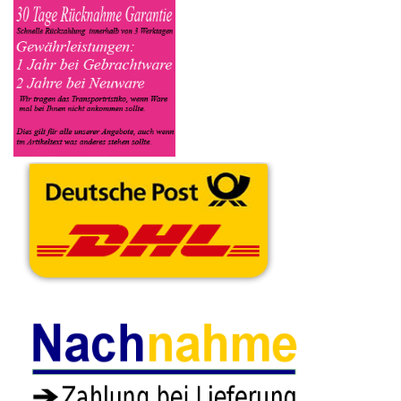
oder Funktionstüchtig ist und so gut wie möglich alle Mängel
angeben sowie das Zubehör welches dazugehört. Sobald der
Asus Notebook angenommen worden ist, sehen Sie dies unter
Meine Artikel anzeigen, dort wird Ihnen dann die Lieferadresse
mitgeteilt wo genau der Notebook hin gesendet werden muss.
Dort tragen Sie dann auch das Transportunternehmen zum
Beispiel DHL und die Sendungsnummer ein, so das man
Nachvollziehen kann ob Ihre Artikel auch angekommen ist.
Durch die Verkaufsstrategie von Myeparts erhalten Sie ein
Vielfaches mehr, als wenn Sie den Asus Notebook eigenhändig
komplett verkaufen würden.
Andere Produkte die Ihnen
gefallen könnten
Webcam Board
Modul Asus
TFT LCD Display
Schrauben Satz Set
F551C -2
Halterung
& Display Gummi
6.93€
Befestigung R &
Abdeckungen Asus
**
L Asus F551C -2