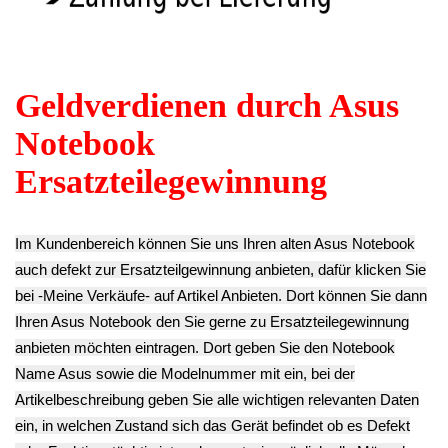
F551C -2
Endkundenpreis
13.93€
10.43€
zzgl.
Versand
**
** Endkundenpreis
Endkundenpreis
zzgl.
Versand
zzgl.
Versand
TFT LCD Display
TFT LCD Display
TFT LCD Display
Kabel Cable Asus
Scharnier Links
Scharnier Rechts
F551C -2
(L) Asus F551C -2
(R) Asus F551C
24.43€
20.93€
-2
** Endkundenpreis
**
20.93€
zzgl.
Versand
Endkundenpreis
**
zzgl.
Versand
Endkundenpreis
zzgl.
Versand
HDD Festplatten
TFT LCD Display
Einbaurahmen
Gehäuse Rahmen
HDD Festplatte
Asus F551C -2
Abdeckung Blende
2,5" 500GB SATA
11.13€
Asus F551C -2
5400RPM 8MB
**