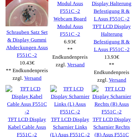
Drucker Kopierer
(1096)
Elektroartikel->
(5309)
PC Computer->
(2543)
Handy Telefon
(1053)
Modellbau
(593)
Monitore->
(261)
Fahrrad
(76)
Autoteile->
(161)
Wir akzeptieren
Informationen
Liefer- & Versandkosten
Datenschutzerklärung
Unsere AGBs
Kontakt
Impressum
Widerrufsrecht
RMA & Service
Anteile