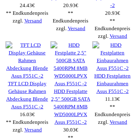
Winpoints
Kunden Werben
Mediadaten
FAQ Hilfe
Bewerbungen
Affiliates
Login
Information
FAQ
Copyright © 2026
Myeparts Handel Shop
Ersatzteile Gebrauchte Geldverdienen
Powered by
osCommerce