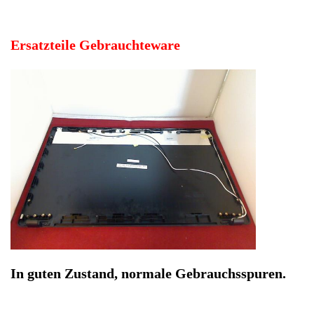
In guten Zustand, normale Gebrauchsspuren.
Hersteller: Asus
Kategorie: Notebook
EAN: 4064816454552
Herstellernummer:
DZCE13NB0341AP01113133601GMP
Produktart: TFT LCD Display Gehäuse Deckel
Artikelzustand: Gebrauchteware
TFT LCD Display Gehäuse Deckel & Wlan Antenne Asus
F551C -2. In guten Zustand, normale Gebrauchsspuren.
Nicht lieferbar / OutOfStock
Ausverkauft / Sold Out