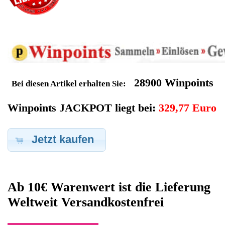
Geldverdienen durch Asus
Notebook
Ersatzteilegewinnung
Im Kundenbereich können Sie uns Ihren alten Asus Notebook
auch defekt zur Ersatzteilgewinnung anbieten, dafür klicken Sie
bei -Meine Verkäufe- auf Artikel Anbieten. Dort können Sie dann
Ihren Asus Notebook den Sie gerne zu Ersatzteilegewinnung
anbieten möchten eintragen. Dort geben Sie den Notebook
Name Asus sowie die Modelnummer mit ein, bei der
Artikelbeschreibung geben Sie alle wichtigen relevanten Daten
ein, in welchen Zustand sich das Gerät befindet ob es Defekt