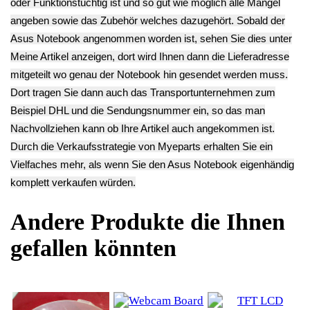
16.03€
WD5000LPVX
Endkundenpreis
** Endkundenpreis
Asus F551C -2
zzgl.
Versand
zzgl.
Versand
30.03€
**
Endkundenpreis
zzgl.
Versand
Deutsch / English
Ersatzteile suchen?
Verwenden Sie Stichworte, um ein Ersatzteil zu
finden.
erweiterte Suche
Hersteller
Kategorien
Schnäppchen
(16)
Notebook
(66091)
Kaffeevollautomat->
(54295)