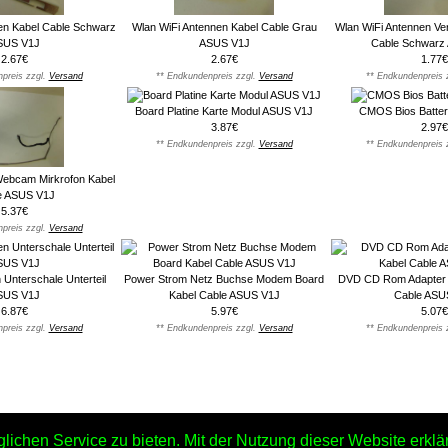
en Kabel Cable Schwarz
Wlan WiFi Antennen Kabel Cable Grau
Wlan WiFi Antennen Ve
SUS V1J
ASUS V1J
Cable Schwarz
2.67€
2.67€
1.77€
preis zzgl.
Versand
** Endkundenpreis zzgl.
Versand
** Endkundenpreis 
Board Platine Karte Modul ASUS V1J
CMOS Bios Batter
3.87€
2.97€
** Endkundenpreis zzgl.
Versand
** Endkundenpreis 
 Webcam Mirkrofon Kabel
e ASUS V1J
5.37€
preis zzgl.
Versand
Unterschale Unterteil
Power Strom Netz Buchse Modem Board
DVD CD Rom Adapter 
SUS V1J
Kabel Cable ASUS V1J
Cable ASU
6.87€
5.97€
5.07€
preis zzgl.
Versand
** Endkundenpreis zzgl.
Versand
** Endkundenpreis 
chen Service zu bieten. Mit der Nutzung dieser Website erklär