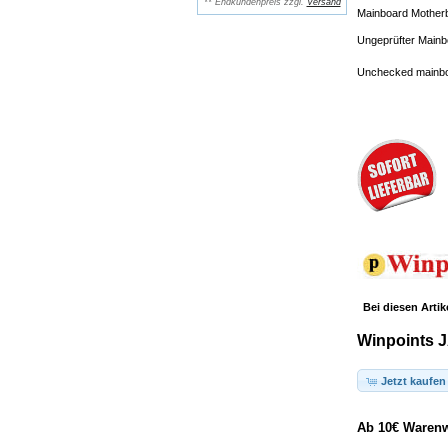
** Endkundenpreis zzgl.
Versand
Mainboard Motherb
Ungeprüfter Mainb
Unchecked mainbo
Bei diesen Artik
Winpoints J
Jetzt kaufen
Ab 10€ Warenwe