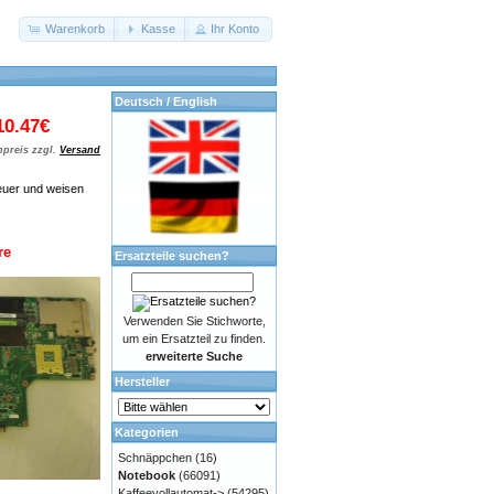
Warenkorb
Kasse
Ihr Konto
Deutsch / English
10.47€
preis zzgl.
Versand
euer und weisen
re
Ersatzteile suchen?
Verwenden Sie Stichworte,
um ein Ersatzteil zu finden.
erweiterte Suche
Hersteller
Kategorien
Schnäppchen
(16)
Notebook
(66091)
Kaffeevollautomat->
(54295)