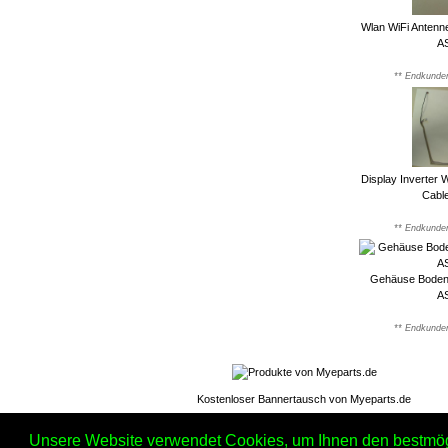
Wlan WiFi Antenn
A
** Endkunden
Display Inverter
Cabl
** Endkunden
Gehäuse Boden 
A
** Endkunden
Kostenloser Bannertausch von Myeparts.de
Unsere Website verwendet Cookies, um Ihnen den bestmögli