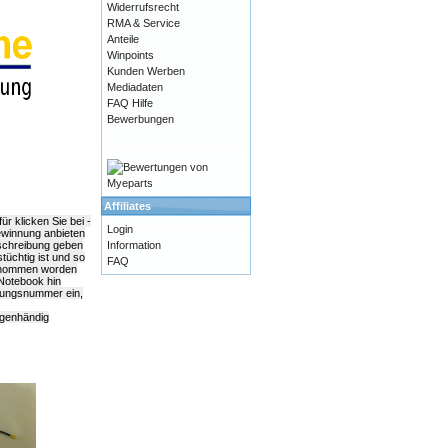
Widerrufsrecht
RMA & Service
Anteile
Winpoints
Kunden Werben
Mediadaten
FAQ Hilfe
Bewerbungen
Affiliates
r klicken Sie bei -
Login
gewinnung anbieten
Information
eschreibung geben
tüchtig ist und so
FAQ
genommen worden
 Notebook hin
dungsnummer ein,
igenhändig