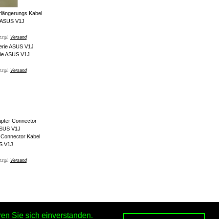
rlängerungs Kabel
 ASUS V1J
zzgl.
Versand
ie ASUS V1J
zzgl.
Versand
Connector Kabel
S V1J
zzgl.
Versand
en Sie sich einverstanden.