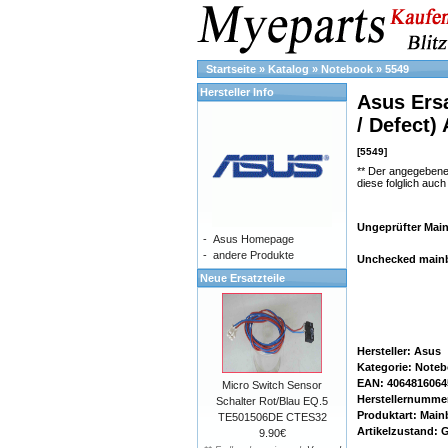
Startseite
»
Katalog
»
Notebook
»
5549
Hersteller Info
Asus Ersa
/ Defect)
[5549]
** Der angegebene
diese folglich auc
Ungeprüfter Mai
-
Asus Homepage
-
andere Produkte
Unchecked mainb
Neue Ersatzteile
Hersteller: Asus
Kategorie: Note
EAN: 4064816064
Micro Switch Sensor
Herstellernummer
Schalter Rot/Blau EQ.5
Produktart: Main
TE501506DE CTES32
Artikelzustand:
9.90€