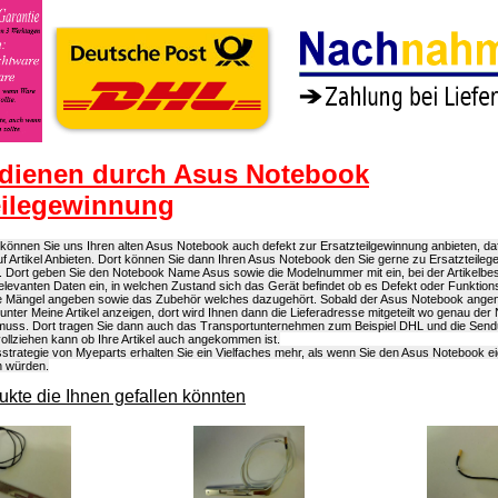
dienen durch Asus Notebook
eilegewinnung
önnen Sie uns Ihren alten Asus Notebook auch defekt zur Ersatzteilgewinnung anbieten, dafü
f Artikel Anbieten. Dort können Sie dann Ihren Asus Notebook den Sie gerne zu Ersatzteile
. Dort geben Sie den Notebook Name Asus sowie die Modelnummer mit ein, bei der Artikelb
 relevanten Daten ein, in welchen Zustand sich das Gerät befindet ob es Defekt oder Funktions
lle Mängel angeben sowie das Zubehör welches dazugehört. Sobald der Asus Notebook an
s unter Meine Artikel anzeigen, dort wird Ihnen dann die Lieferadresse mitgeteilt wo genau der
uss. Dort tragen Sie dann auch das Transportunternehmen zum Beispiel DHL und die Sen
llziehen kann ob Ihre Artikel auch angekommen ist.
strategie von Myeparts erhalten Sie ein Vielfaches mehr, als wenn Sie den Asus Notebook e
n würden.
kte die Ihnen gefallen könnten