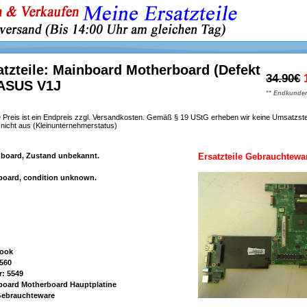
tzteile: Mainboard Motherboard (Defekt
34.90€
 ASUS V1J
** Endkunden
 Preis ist ein Endpreis zzgl. Versandkosten. Gemäß § 19 UStG erheben wir keine Umsatzst
h nicht aus (Kleinunternehmerstatus)
nboard, Zustand unbekannt.
Ersatzteile Gebrauchtewa
oard, condition unknown.
book
560
: 5549
board Motherboard Hauptplatine
 Gebrauchteware