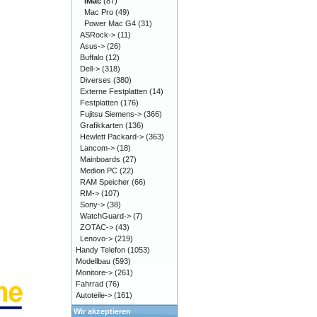
iMac
(87)
Mac Pro
(49)
Power Mac G4
(31)
ASRock->
(11)
Asus->
(26)
Buffalo
(12)
Dell->
(318)
Diverses
(380)
Externe Festplatten
(14)
Festplatten
(176)
Fujitsu Siemens->
(366)
Grafikkarten
(136)
Hewlett Packard->
(363)
Lancom->
(18)
Mainboards
(27)
Medion PC
(22)
RAM Speicher
(66)
RM->
(107)
Sony->
(38)
WatchGuard->
(7)
ZOTAC->
(43)
Lenovo->
(219)
Handy Telefon
(1053)
Modellbau
(593)
Monitore->
(261)
Fahrrad
(76)
Autoteile->
(161)
Wir akzeptieren