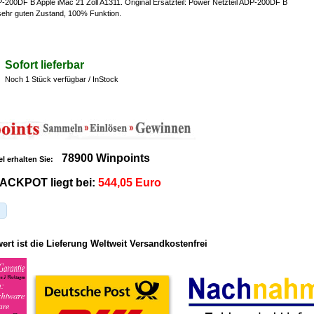
-200DF B Apple iMac 21 Zoll A1311. Original Ersatzteil: Power Netzteil ADP-200DF B
 sehr guten Zustand, 100% Funktion.
Sofort lieferbar
Noch 1 Stück verfügbar / InStock
78900 Winpoints
el erhalten Sie:
ACKPOT liegt bei:
544,05 Euro
rt ist die Lieferung Weltweit Versandkostenfrei