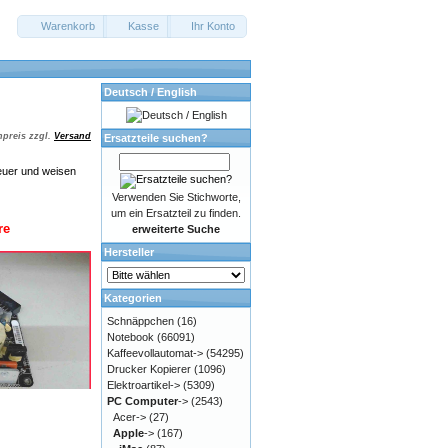
Warenkorb
Kasse
Ihr Konto
Deutsch / English
preis zzgl.
Versand
Ersatzteile suchen?
euer und weisen
Verwenden Sie Stichworte,
um ein Ersatzteil zu finden.
re
erweiterte Suche
Hersteller
Kategorien
Schnäppchen
(16)
Notebook
(66091)
Kaffeevollautomat->
(54295)
Drucker Kopierer
(1096)
Elektroartikel->
(5309)
PC Computer
->
(2543)
Acer->
(27)
Apple
->
(167)