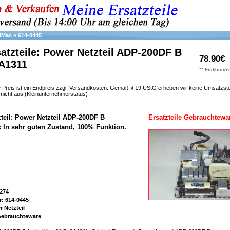
iMac
»
614-0445
atzteile: Power Netzteil ADP-200DF B
78.90€
 A1311
** Endkunden
 Preis ist ein Endpreis zzgl. Versandkosten. Gemäß § 19 UStG erheben wir keine Umsatzst
h nicht aus (Kleinunternehmerstatus)
zteil: Power Netzteil ADP-200DF B
Ersatzteile Gebrauchtewa
: In sehr guten Zustand, 100% Funktion.
274
: 614-0445
 Netzteil
 Gebrauchteware