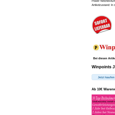
Power Netzteil ADP
Artikelzustand: In
Bei diesen Artik
Winpoints J
Jetzt kaufen
Ab 10€ Warenwe