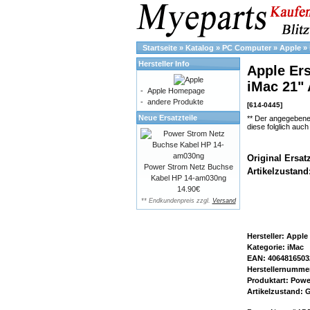
Startseite
»
Katalog
»
PC Computer
»
Apple
»
Hersteller Info
Apple Ers
iMac 21"
-
Apple Homepage
-
andere Produkte
[614-0445]
Neue Ersatzteile
** Der angegebene
diese folglich auc
Original Ersat
Power Strom Netz Buchse
Artikelzustand
Kabel HP 14-am030ng
14.90€
** Endkundenpreis zzgl.
Versand
Hersteller: Apple
Kategorie: iMac
EAN: 4064816503
Herstellernummer
Produktart: Power
Artikelzustand: