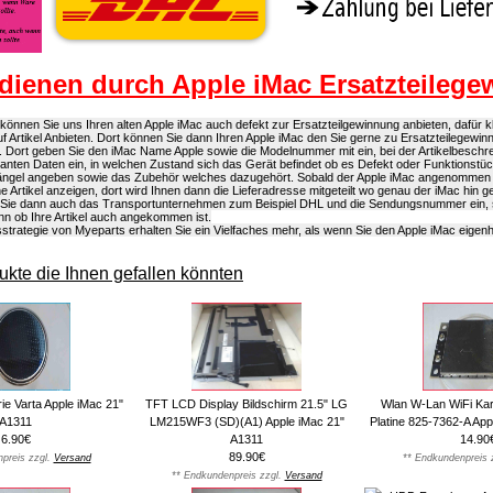
dienen durch Apple iMac Ersatzteileg
önnen Sie uns Ihren alten Apple iMac auch defekt zur Ersatzteilgewinnung anbieten, dafür kl
f Artikel Anbieten. Dort können Sie dann Ihren Apple iMac den Sie gerne zu Ersatzteilegewin
. Dort geben Sie den iMac Name Apple sowie die Modelnummer mit ein, bei der Artikelbeschr
evanten Daten ein, in welchen Zustand sich das Gerät befindet ob es Defekt oder Funktionstüch
Mängel angeben sowie das Zubehör welches dazugehört. Sobald der Apple iMac angenommen 
ne Artikel anzeigen, dort wird Ihnen dann die Lieferadresse mitgeteilt wo genau der iMac hin
 Sie dann auch das Transportunternehmen zum Beispiel DHL und die Sendungsnummer ein,
n ob Ihre Artikel auch angekommen ist.
strategie von Myeparts erhalten Sie ein Vielfaches mehr, als wenn Sie den Apple iMac eigen
kte die Ihnen gefallen könnten
ie Varta Apple iMac 21"
TFT LCD Display Bildschirm 21.5" LG
Wlan W-Lan WiFi Kar
A1311
LM215WF3 (SD)(A1) Apple iMac 21"
Platine 825-7362-A App
6.90€
A1311
14.90
89.90€
preis zzgl.
Versand
** Endkundenpreis 
** Endkundenpreis zzgl.
Versand