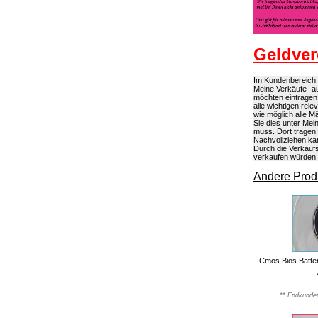
Geldver
Im Kundenbereich k
Meine Verkäufe- au
möchten eintragen
alle wichtigen rel
wie möglich alle 
Sie dies unter Mei
muss. Dort tragen
Nachvollziehen kan
Durch die Verkaufs
verkaufen würden.
Andere Produ
Cmos Bios Batter
** Endkunden