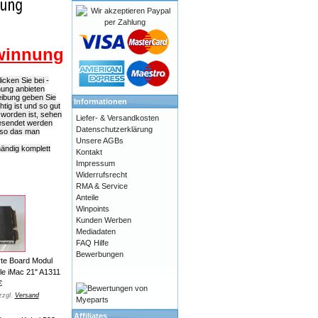
ewinnung
icken Sie bei -
nung anbieten
eibung geben Sie
Informationen
tig ist und so gut
worden ist, sehen
Liefer- & Versandkosten
 gesendet werden
Datenschutzerklärung
 so das man
Unsere AGBs
händig komplett
Kontakt
Impressum
Widerrufsrecht
RMA & Service
Anteile
Winpoints
Kunden Werben
Mediadaten
FAQ Hilfe
Bewerbungen
te Board Modul
le iMac 21" A1311
€
zzgl.
Versand
Affiliates