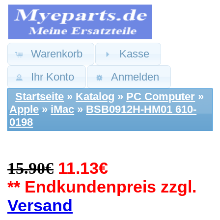
Warenkorb
Kasse
Ihr Konto
Anmelden
Startseite
»
Katalog
»
PC Computer
»
Apple
»
iMac
»
BSB0912H-HM01 610-
0198
15.90€
11.13€
** Endkundenpreis zzgl.
Versand
Apple Ersatzteile:
CPU Prozessor
Lüfter Kühler FAN