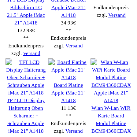
PC Computer
->
(2543)
Acer->
(27)
Apple
->
(167)
iMac
(87)
Mac Pro
(49)
Power Mac G4
(31)
ASRock->
(11)
Asus->
(26)
Buffalo
(12)
Dell->
(318)
Diverses
(380)
Externe Festplatten
(14)
Festplatten
(176)
Fujitsu Siemens->
(366)
Grafikkarten
(136)
Hewlett Packard->
(363)
Lancom->
(18)
Mainboards
(27)
Medion PC
(22)
RAM Speicher
(66)
RM->
(107)
Sony->
(38)
WatchGuard->
(7)
ZOTAC->
(43)
Lenovo->
(219)