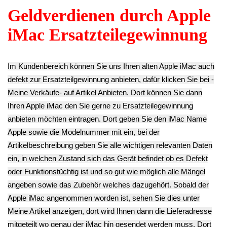
Board Platine
Apple iMac 21"
TFT LCD Display
A1418
Halterung Oben
11.13€
Wlan W-Lan WiFi
Scharnier +
**
Karte Board
Schrauben Apple
Endkundenpreis
Modul Platine
iMac 21" A1418
zzgl.
Versand
BCM94360CDAX
11.13€
Apple iMac 21"
**
A1418
Endkundenpreis
34.93€
zzgl.
Versand
**
Endkundenpreis
zzgl.
Versand
CPU Prozessor
Kühler
BASS Subwoofer
BASS Subwoofer
Kühlkörper Apple
BOX Lautsprecher
BOX Lautsprecher
iMac 21" A1418
Rechts (R) Apple
Links (L) Apple