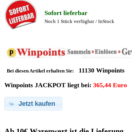
Geldverdienen durch Apple
iMac Ersatzteilegewinnung
Im Kundenbereich können Sie uns Ihren alten Apple iMac auch
defekt zur Ersatzteilgewinnung anbieten, dafür klicken Sie bei -
Meine Verkäufe- auf Artikel Anbieten. Dort können Sie dann
Ihren Apple iMac den Sie gerne zu Ersatzteilegewinnung
anbieten möchten eintragen. Dort geben Sie den iMac Name
Apple sowie die Modelnummer mit ein, bei der
Artikelbeschreibung geben Sie alle wichtigen relevanten Daten
ein, in welchen Zustand sich das Gerät befindet ob es Defekt
oder Funktionstüchtig ist und so gut wie möglich alle Mängel
angeben sowie das Zubehör welches dazugehört. Sobald der
Apple iMac angenommen worden ist, sehen Sie dies unter
Meine Artikel anzeigen, dort wird Ihnen dann die Lieferadresse
mitgeteilt wo genau der iMac hin gesendet werden muss. Dort