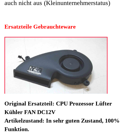
Kühler FAN DC12V
Artikelzustand: In sehr guten Zustand, 100%
Funktion.
Hersteller: Apple
Kategorie: iMac
EAN: 4064816507227
Herstellernummer: BSB0912H-HM01 610-0198
Produktart: CPU Prozessor Lüfter Kühler FAN
Artikelzustand: Gebrauchteware
CPU Prozessor Lüfter Kühler FAN DC12V Apple iMac 21
Zoll A1418. Original Ersatzteil: CPU Prozessor Lüfter
Kühler FAN DC12V
Artikelzustand: In sehr guten Zustand, 100% Funktion.
Sofort lieferbar
Noch 1 Stück verfügbar / InStock