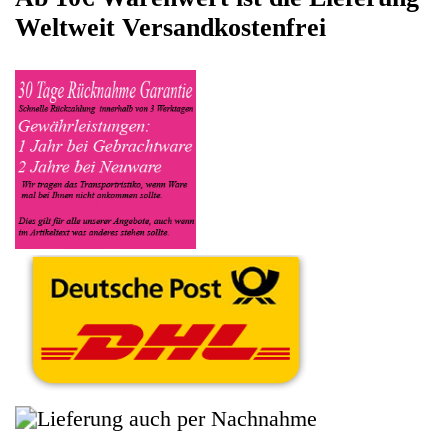
tragen Sie dann auch das Transportunternehmen zum Beispiel
DHL und die Sendungsnummer ein, so das man Nachvollziehen
kann ob Ihre Artikel auch angekommen ist.
Durch die Verkaufsstrategie von Myeparts erhalten Sie ein
Vielfaches mehr, als wenn Sie den Apple iMac eigenhändig
komplett verkaufen würden.
Andere Produkte die Ihnen
gefallen könnten
Standfuß Apple
iMac 21" A1418
TFT LCD Display
13.93€
TFT LCD Display
Gehäuse Deckel
**
Bildschirm LG
Apple iMac 21"
Endkundenpreis
21.5" Apple iMac
A1418
zzgl.
Versand
21" A1418
34.93€
132.93€
**
**
Endkundenpreis
Endkundenpreis
zzgl.
Versand
zzgl.
Versand