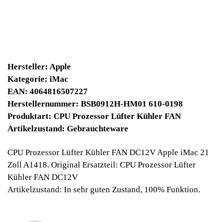
11130 Winpoints
Bei diesen Artikel erhalten Sie:
Winpoints JACKPOT liegt bei:
365,44 Euro
Jetzt kaufen
Ab 10€ Warenwert ist die Lieferung
Weltweit Versandkostenfrei