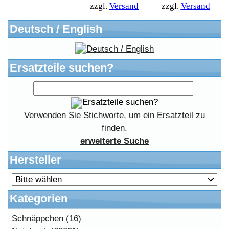
FAQ Hilfe
Bewerbungen
Affiliates
Login
Information
FAQ
Kostenloser Bannertausch von Myeparts.de
Copyright © 2026
Myeparts Handel Shop
Ersatzteile Gebrauchte Geldverdienen
Powered by
osCommerce