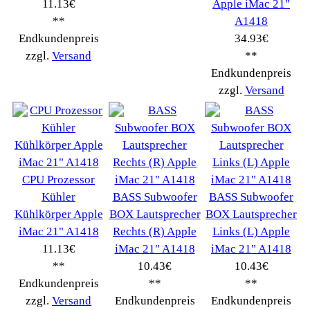
Handy Telefon
(1053)
Modellbau
(593)
Monitore->
(261)
Fahrrad
(76)
Autoteile->
(161)
Wir akzeptieren
Informationen
Liefer- & Versandkosten
Datenschutzerklärung
Unsere AGBs
Kontakt
Impressum
Widerrufsrecht
RMA & Service
Anteile
Winpoints
Kunden Werben
Mediadaten