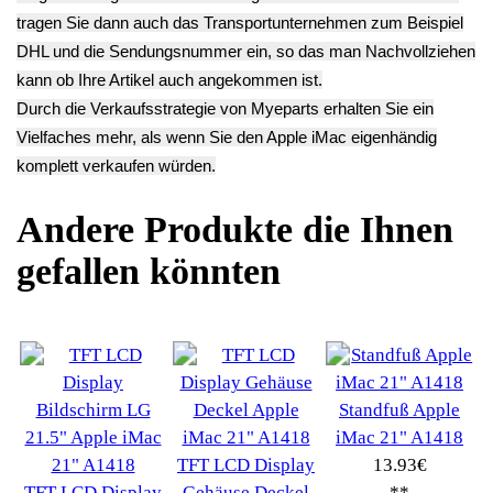
11.13€
iMac 21" A1418
iMac 21" A1418
**
10.43€
10.43€
Endkundenpreis
**
**
zzgl.
Versand
Endkundenpreis
Endkundenpreis
zzgl.
Versand
zzgl.
Versand
Deutsch / English
Ersatzteile suchen?
Verwenden Sie Stichworte, um ein Ersatzteil zu
finden.
erweiterte Suche
Hersteller
Kategorien
Schnäppchen
(16)
Notebook
(66091)
Kaffeevollautomat->
(54295)
Drucker Kopierer
(1096)
Elektroartikel->
(5309)