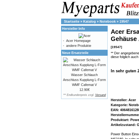
Startseite
»
Katalog
»
Notebook
»
19547
Hersteller Info
Acer Ersa
Gehäuse 
-
Acer Homepage
-
andere Produkte
[19547]
Neue Ersatzteile
** Der angegebene
diese folglich auc
In sehr guten 
Wasser Schlauch
Anschluss Kupplung L-Form
WMF Cafemat V
12.90€
** Endkundenpreis zzgl.
Versand
Hersteller: Acer
Kategorie: Note
EAN: 4064816128
Herstellernumme
Produktart: Powe
Artikelzustand:
Power Button Eins