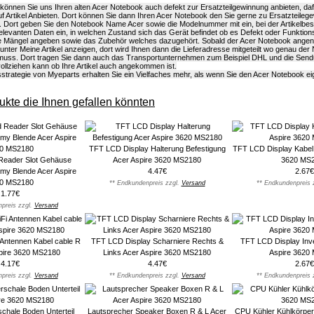
önnen Sie uns Ihren alten Acer Notebook auch defekt zur Ersatzteilgewinnung anbieten, dafür
f Artikel Anbieten. Dort können Sie dann Ihren Acer Notebook den Sie gerne zu Ersatzteileg
. Dort geben Sie den Notebook Name Acer sowie die Modelnummer mit ein, bei der Artikelbe
 relevanten Daten ein, in welchen Zustand sich das Gerät befindet ob es Defekt oder Funktions
lle Mängel angeben sowie das Zubehör welches dazugehört. Sobald der Acer Notebook an
s unter Meine Artikel anzeigen, dort wird Ihnen dann die Lieferadresse mitgeteilt wo genau der
uss. Dort tragen Sie dann auch das Transportunternehmen zum Beispiel DHL und die Sen
llziehen kann ob Ihre Artikel auch angekommen ist.
strategie von Myeparts erhalten Sie ein Vielfaches mehr, als wenn Sie den Acer Notebook e
kte die Ihnen gefallen könnten
TFT LCD Display Halterung Befestigung
TFT LCD Display Kabel 
eader Slot Gehäuse
Acer Aspire 3620 MS2180
3620 MS
y Blende Acer Aspire
4.47€
2.67€
0 MS2180
** Endkundenpreis zzgl.
Versand
** Endkundenpreis 
1.77€
preis zzgl.
Versand
Antennen Kabel cable R
TFT LCD Display Scharniere Rechts &
TFT LCD Display Inve
spire 3620 MS2180
Links Acer Aspire 3620 MS2180
Aspire 3620
4.17€
4.47€
2.67€
preis zzgl.
Versand
** Endkundenpreis zzgl.
Versand
** Endkundenpreis 
chale Boden Unterteil
Lautsprecher Speaker Boxen R & L Acer
CPU Kühler Kühlkörper