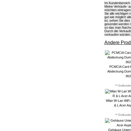
Im Kundenbereich k
Meine Verkäufe- au
möchten eintragen
Sie alle wichtigen
gut wie möglich a
ist, sehen Sie die
gesendet werden m
so das man Nachvo
Durch die Verkaufs
verkaufen würden.
Andere Produ
PCMCIA Card R
Abdeckung Dumm
362
** Endkunden
Wlan W-Lan WiFi 
& L Acer A
** Endkunden
Gehäuse Unters