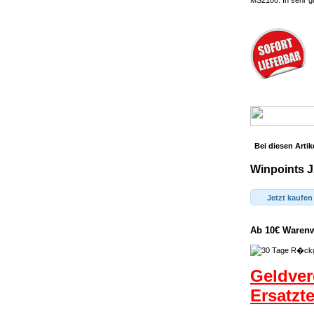
MS2180. In sehr g
Bei diesen Artik
Winpoints J
Jetzt kaufen
Ab 10€ Warenwe
Geldver
Ersatzt