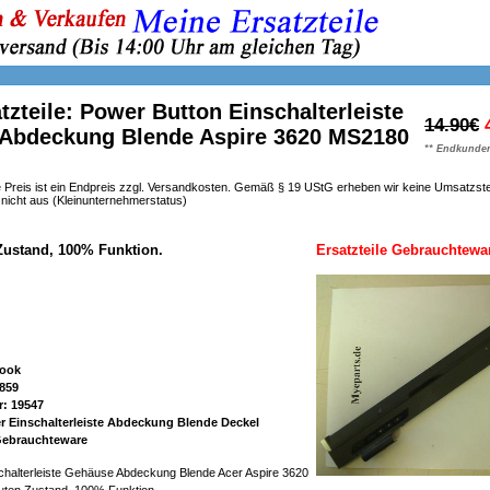
tzteile: Power Button Einschalterleiste
14.90€
Abdeckung Blende Aspire 3620 MS2180
** Endkunden
 Preis ist ein Endpreis zzgl. Versandkosten. Gemäß § 19 UStG erheben wir keine Umsatzst
h nicht aus (Kleinunternehmerstatus)
Zustand, 100% Funktion.
Ersatzteile Gebrauchtewa
book
859
r: 19547
r Einschalterleiste Abdeckung Blende Deckel
 Gebrauchteware
chalterleiste Gehäuse Abdeckung Blende Acer Aspire 3620