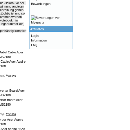
 klicken Sie bei -
Bewerbungen
ewinnung anbieten
schreibung geben
tüchtig ist und so
genommen worden
 Notebook hin
dungsnummer ein,
Affiliates
igenhändig komplett
Login
Information
FAQ
Cable Acer Aspire
2180
zzgl.
Versand
rter Board Acer
 MS2180
zzgl.
Versand
 Acer Aspire 3620