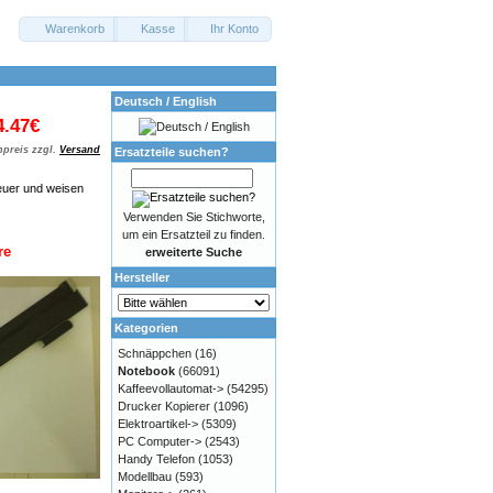
Warenkorb
Kasse
Ihr Konto
Deutsch / English
4.47€
preis zzgl.
Versand
Ersatzteile suchen?
euer und weisen
Verwenden Sie Stichworte,
um ein Ersatzteil zu finden.
re
erweiterte Suche
Hersteller
Kategorien
Schnäppchen
(16)
Notebook
(66091)
Kaffeevollautomat->
(54295)
Drucker Kopierer
(1096)
Elektroartikel->
(5309)
PC Computer->
(2543)
Handy Telefon
(1053)
Modellbau
(593)