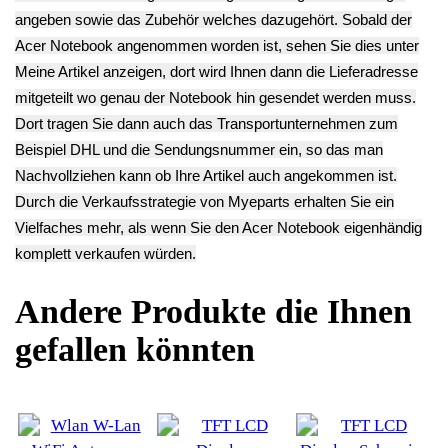
zzgl.
Versand
19.90€
zzgl.
Versand
**
Endkundenpreis
zzgl.
Versand
LED Anzeige
USB Board Platine
Board Platine
Wlan W-Lan WiFi
LS-H781P Aspire
Aspire 3 A317-32-
Karte Board
3 A317-32-C5QZ
C5QZ
Modul Platine
9.90€
9.90€
NFA435A Aspire 3
**
**
A317-32-C5QZ
Endkundenpreis
Endkundenpreis
22.90€
zzgl.
Versand
zzgl.
Versand
**
Endkundenpreis
zzgl.
Versand
Deutsch / English
Ersatzteile suchen?