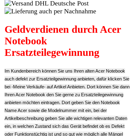
TFT LCD Display
Wlan W-Lan WiFi
Scharnier Rechts
Antennen Kabel
TFT LCD Display
(R) Aspire 3 A317-
Cable R+L Aspire
Bildschirm 17.3"
32-C5QZ
3 A317-32-C5QZ
N173FGA-E44
14.90€
15.90€
Aspire 3 A317-32-
**
**
C5QZ
Endkundenpreis
Endkundenpreis
45.90€
zzgl.
Versand
zzgl.
Versand
**
Endkundenpreis
zzgl.
Versand
TFT LCD Display
Original Cmos
Scharnier Links
Bios Batterie
(L) Aspire 3 A317-
TFT LCD Display
Aspire 3 A317-32-
32-C5QZ
Gehäuse Rahmen
C5QZ
14.90€
Abdeckung
12.90€
**
Blende Aspire 3
**
Endkundenpreis
A317-32-C5QZ
Endkundenpreis