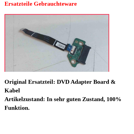
Funktion.
Hersteller: Acer
Kategorie: Notebook
EAN: 4064816481398
Herstellernummer: LS-H784P
Produktart: DVD Adapter Board & Kabel
Artikelzustand: Gebrauchteware
DVD Adapter Board & Kabel Aspire 3 A317-32-C5QZ.
Original Ersatzteil: DVD Adapter Board & Kabel
Artikelzustand: In sehr guten Zustand, 100% Funktion.
Sofort lieferbar
Noch 1 Stück verfügbar / InStock