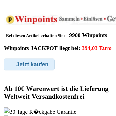
bei -Meine Verkäufe- auf Artikel Anbieten. Dort können Sie dann
Ihren Acer Notebook den Sie gerne zu Ersatzteilegewinnung
anbieten möchten eintragen. Dort geben Sie den Notebook
Name Acer sowie die Modelnummer mit ein, bei der
Artikelbeschreibung geben Sie alle wichtigen relevanten Daten
ein, in welchen Zustand sich das Gerät befindet ob es Defekt
oder Funktionstüchtig ist und so gut wie möglich alle Mängel
angeben sowie das Zubehör welches dazugehört. Sobald der
Acer Notebook angenommen worden ist, sehen Sie dies unter
Meine Artikel anzeigen, dort wird Ihnen dann die Lieferadresse
mitgeteilt wo genau der Notebook hin gesendet werden muss.
Dort tragen Sie dann auch das Transportunternehmen zum
Beispiel DHL und die Sendungsnummer ein, so das man
Nachvollziehen kann ob Ihre Artikel auch angekommen ist.
Durch die Verkaufsstrategie von Myeparts erhalten Sie ein
Vielfaches mehr, als wenn Sie den Acer Notebook eigenhändig
komplett verkaufen würden.
Andere Produkte die Ihnen
gefallen könnten