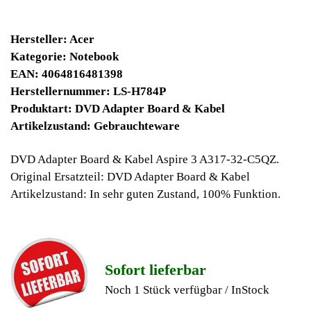
9900 Winpoints
Bei diesen Artikel erhalten Sie:
Winpoints JACKPOT liegt bei:
394,03 Euro
Jetzt kaufen
Ab 10€ Warenwert ist die Lieferung
Weltweit Versandkostenfrei
Geldverdienen durch Acer
Notebook
Ersatzteilegewinnung
Im Kundenbereich können Sie uns Ihren alten Acer Notebook
auch defekt zur Ersatzteilgewinnung anbieten, dafür klicken Sie