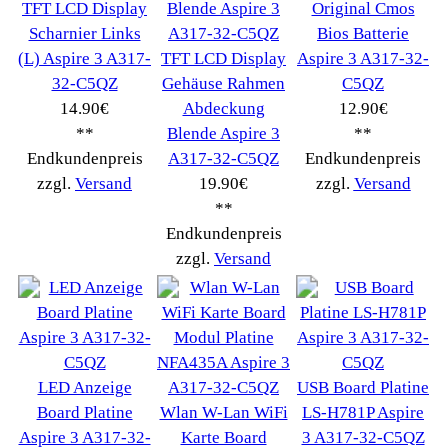
Informationen
Liefer- & Versandkosten
Datenschutzerklärung
Unsere AGBs
Kontakt
Impressum
Widerrufsrecht
RMA & Service
Anteile
Winpoints
Kunden Werben
Mediadaten
FAQ Hilfe
Bewerbungen
Affiliates
Login
Information
FAQ