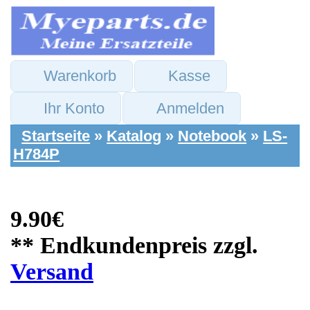
Warenkorb
Kasse
Ihr Konto
Anmelden
Startseite
»
Katalog
»
Notebook
»
LS-
H784P
9.90€
** Endkundenpreis zzgl.
Versand
Acer Ersatzteile:
DVD Adapter Board
& Kabel Aspire 3