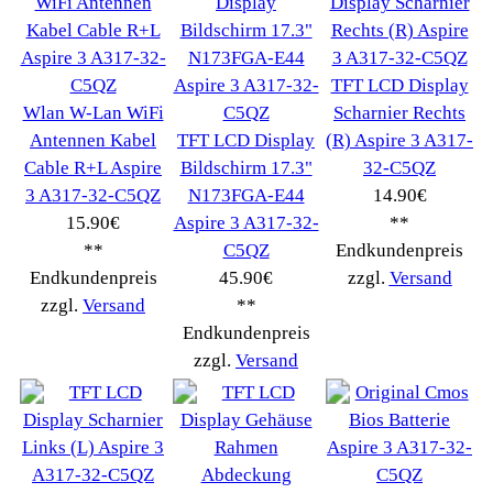
Verwenden Sie Stichworte, um ein Ersatzteil zu
finden.
erweiterte Suche
Hersteller
Kategorien
Schnäppchen
(16)
Notebook
(66091)
Kaffeevollautomat->
(54295)
Drucker Kopierer
(1096)
Elektroartikel->
(5309)
PC Computer->
(2543)
Handy Telefon
(1053)
Modellbau
(593)
Monitore->
(261)
Fahrrad
(76)
Autoteile->
(161)
Wir akzeptieren