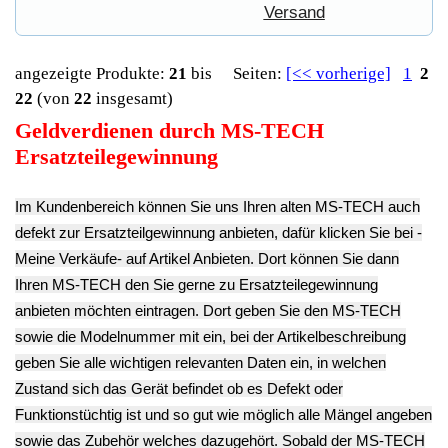
Sie dann auch das Transportunternehmen zum Beispiel DHL
und die Sendungsnummer ein, so das man Nachvollziehen
kann ob Ihre Artikel auch angekommen ist.
Durch die Verkaufsstrategie von Myeparts erhalten Sie ein
Vielfaches mehr, als wenn Sie den MS-TECH eigenhändig
komplett verkaufen würden.
Deutsch / English
Ersatzteile suchen?
Verwenden Sie Stichworte, um ein Ersatzteil zu
finden.
erweiterte Suche
Hersteller