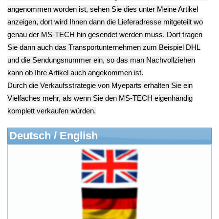
Kategorien
Schnäppchen
(16)
Notebook
(66091)
Kaffeevollautomat->
(54295)
Drucker Kopierer
(1096)
Elektroartikel->
(5309)
PC Computer->
(2543)
Handy Telefon
(1053)
Modellbau
(593)
Monitore->
(261)
Fahrrad
(76)
Autoteile->
(161)
Wir akzeptieren
Informationen
Liefer- & Versandkosten
Datenschutzerklärung
Unsere AGBs
Kontakt