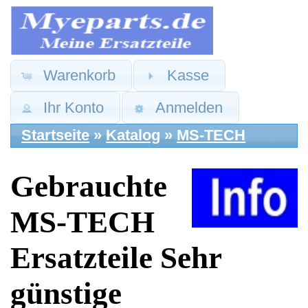
Warenkorb
Kasse
Ihr Konto
Anmelden
Startseite
»
Katalog
»
MS-TECH
Gebrauchte
MS-TECH
Ersatzteile Sehr
günstige
Preise kaufen
Auflistungsnr.:[2]
Ersatzteile Gebraucht von MS-TECH hier sehr
günstige Preise auf Myeparts Handels Shop