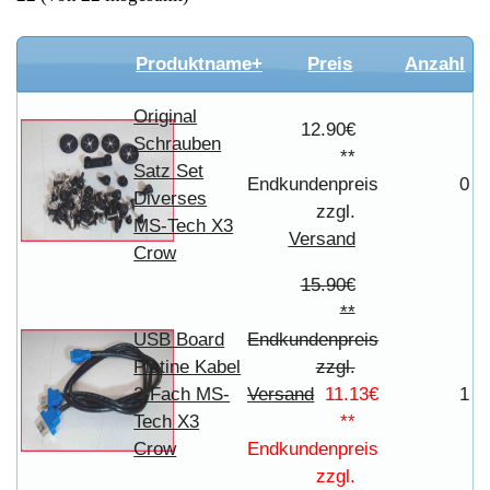
2-Fach MS-
Versand
11.13€
1
Tech X3
**
Crow
Endkundenpreis
zzgl.
Versand
angezeigte Produkte:
21
bis
Seiten:
[<< vorherige]
1
2
22
(von
22
insgesamt)
Geldverdienen durch MS-TECH
Ersatzteilegewinnung
Im Kundenbereich können Sie uns Ihren alten MS-TECH auch
defekt zur Ersatzteilgewinnung anbieten, dafür klicken Sie bei -
Meine Verkäufe- auf Artikel Anbieten. Dort können Sie dann
Ihren MS-TECH den Sie gerne zu Ersatzteilegewinnung
anbieten möchten eintragen. Dort geben Sie den MS-TECH
sowie die Modelnummer mit ein, bei der Artikelbeschreibung
geben Sie alle wichtigen relevanten Daten ein, in welchen
Zustand sich das Gerät befindet ob es Defekt oder
Funktionstüchtig ist und so gut wie möglich alle Mängel angeben
sowie das Zubehör welches dazugehört. Sobald der MS-TECH
angenommen worden ist, sehen Sie dies unter Meine Artikel
anzeigen, dort wird Ihnen dann die Lieferadresse mitgeteilt wo
genau der MS-TECH hin gesendet werden muss. Dort tragen