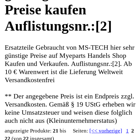
Kaufen und Verkaufen. Auflistungsnr.:[2]. Ab
10 € Warenwert ist die Lieferung Weltweit
Versandkostenfrei
** Der angegebene Preis ist ein Endpreis zzgl.
Versandkosten. Gemäß § 19 UStG erheben wir
keine Umsatzsteuer und weisen diese folglich
auch nicht aus (Kleinunternehmerstatus)
angezeigte Produkte:
21
bis
Seiten:
[<< vorherige]
1
2
22
(von
22
insgesamt)
Produktname+
Preis
Anzahl
Original
12.90€
Schrauben
**
Satz Set
Endkundenpreis
0
Diverses
zzgl.
MS-Tech X3
Versand
Crow
15.90€
**
USB Board
Endkundenpreis
Platine Kabel
zzgl.