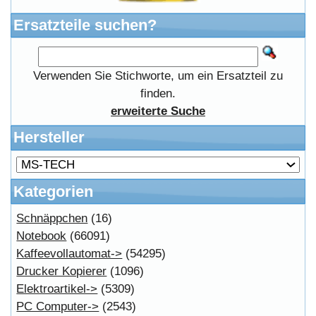
Impressum
Widerrufsrecht
RMA & Service
Anteile
Winpoints
Kunden Werben
Mediadaten
FAQ Hilfe
Bewerbungen
Affiliates
Login
Information
FAQ
Kostenloser Bannertausch von Myeparts.de
Copyright © 2026
Myeparts Handel Shop
Ersatzteile Gebrauchte Geldverdienen