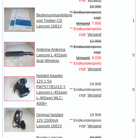
zzgl.
Versand
15.90€
** Endkundenpreis
Bedienungsanleitung
zzgl.
und Treiber CD
1
Versand
7.95€
Lancom 1681V
** Endkundenpreis
zzgl.
Versand
12.90€
** Endkundenpreis
Antenne Antenna
zzgl.
Lancom L-452agn
5
Versand
9.03€
dual Wireless
** Endkundenpreis
zzgl.
Versand
Netzteil Adapter
12V 1,5A
19.90€
FW7577/EU/12-Y
** Endkundenpreis
0
Lancom L-452agn
zzgl.
Versand
L-460agn WLC-
4006+
Original Netzteil
19.90€
12V 1500mA
** Endkundenpreis
0
Lancom 1681V
zzgl.
Versand
Router Lancom
49.90€