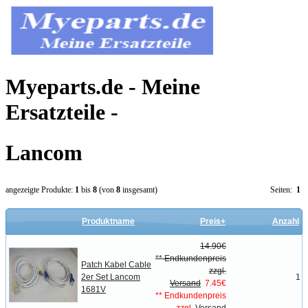
Myeparts.de - Meine
Ersatzteile -
Lancom
angezeigte Produkte:
1
bis
8
(von
8
insgesamt)
Seiten:
1
Produktname
Preis+
Anzahl
14.90€
** Endkundenpreis
Patch Kabel Cable
zzgl.
2er Set Lancom
1
Versand
7.45€
1681V
** Endkundenpreis