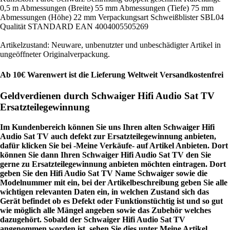
0,5 m Abmessungen (Breite) 55 mm Abmessungen (Tiefe) 75 mm
Abmessungen (Höhe) 22 mm Verpackungsart Schweißblister SBL04
Qualität STANDARD EAN 4004005505269
Artikelzustand: Neuware, unbenutzter und unbeschädigter Artikel in
ungeöffneter Originalverpackung.
Ab 10€ Warenwert ist die Lieferung Weltweit Versandkostenfrei
Geldverdienen durch Schwaiger Hifi Audio Sat TV
Ersatzteilegewinnung
Im Kundenbereich können Sie uns Ihren alten Schwaiger Hifi
Audio Sat TV auch defekt zur Ersatzteilegewinnung anbieten,
dafür klicken Sie bei -Meine Verkäufe- auf Artikel Anbieten. Dort
können Sie dann Ihren Schwaiger Hifi Audio Sat TV den Sie
gerne zu Ersatzteilegewinnung anbieten möchten eintragen. Dort
geben Sie den Hifi Audio Sat TV Name Schwaiger sowie die
Modelnummer mit ein, bei der Artikelbeschreibung geben Sie alle
wichtigen relevanten Daten ein, in welchen Zustand sich das
Gerät befindet ob es Defekt oder Funktionstüchtig ist und so gut
wie möglich alle Mängel angeben sowie das Zubehör welches
dazugehört. Sobald der Schwaiger Hifi Audio Sat TV
angenommen worden ist, sehen Sie dies unter Meine Artikel