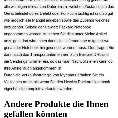
Tasten Board HP
Kartenleser Board
Speaker Boxen
17-by3639ng
USB SD HP 17-
Rechts(R) &
9.90€
by3639ng
Links(L) HP 17-
** Endkundenpreis
9.90€
by3639ng
zzgl.
Versand
** Endkundenpreis
15.90€
zzgl.
Versand
** Endkundenpreis
zzgl.
Versand
Deutsch / English
Ersatzteile suchen?
Verwenden Sie Stichworte, um ein Ersatzteil zu
finden.
erweiterte Suche
Hersteller
Kategorien
Schnäppchen
(16)
Notebook
(66091)