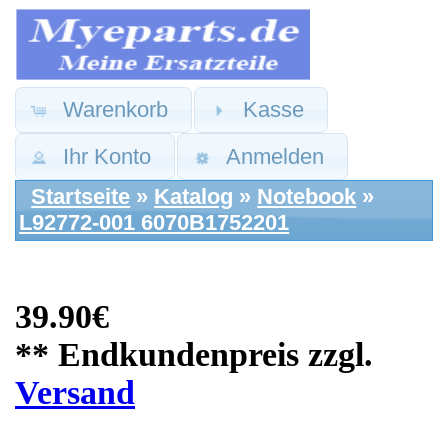
Warenkorb
Kasse
Ihr Konto
Anmelden
Startseite
»
Katalog
»
Notebook
»
L92772-001 6070B1752201
39.90€
** Endkundenpreis zzgl.
Versand
Hewlett Packard
Ersatzteile: Gehäuse
Boden Unterschale