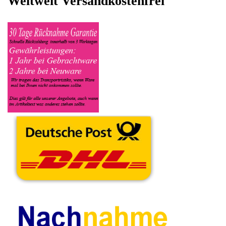
alle wichtigen relevanten Daten ein, in welchen Zustand sich das
Gerät befindet ob es Defekt oder Funktionstüchtig ist und so gut
wie möglich alle Mängel angeben sowie das Zubehör welches
dazugehört. Sobald der Hewlett Packard Notebook
angenommen worden ist, sehen Sie dies unter Meine Artikel
anzeigen, dort wird Ihnen dann die Lieferadresse mitgeteilt wo
genau der Notebook hin gesendet werden muss. Dort tragen Sie
dann auch das Transportunternehmen zum Beispiel DHL und
die Sendungsnummer ein, so das man Nachvollziehen kann ob
Ihre Artikel auch angekommen ist.
Durch die Verkaufsstrategie von Myeparts erhalten Sie ein
Vielfaches mehr, als wenn Sie den Hewlett Packard Notebook
eigenhändig komplett verkaufen würden.
Andere Produkte die Ihnen
gefallen könnten