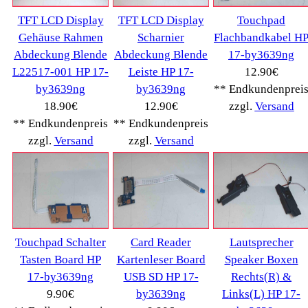
Anteile
Winpoints
Kunden Werben
Mediadaten
FAQ Hilfe
Bewerbungen
Affiliates
Login
Information
FAQ
Kostenloser Bannertausch von Myeparts.de
Copyright © 2026
Myeparts Handel Shop
Ersatzteile Gebrauchte Geldverdienen
Powered by
osCommerce