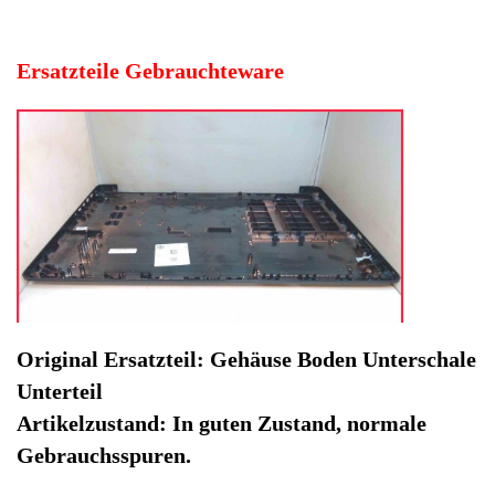
Artikelzustand: In guten Zustand, normale
Gebrauchsspuren.
Hersteller: Hewlett Packard
Kategorie: Notebook
EAN: 4064816481039
Herstellernummer: L92772-001 6070B1752201
Produktart: Gehäuse Boden Unterschale Unterteil
Artikelzustand: Gebrauchteware
Gehäuse Boden Unterschale Unterteil HP 17-by3639ng.
Original Ersatzteil: Gehäuse Boden Unterschale Unterteil
Artikelzustand: In guten Zustand, normale
Gebrauchsspuren.
Nicht lieferbar / OutOfStock
Ausverkauft / Sold Out