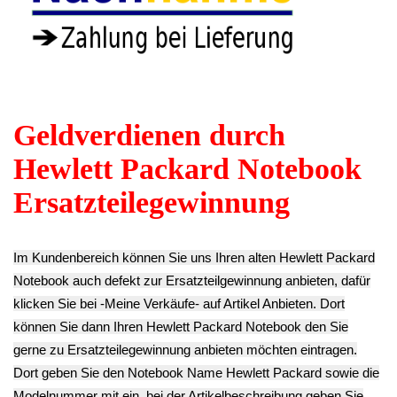
Webcam Board
TFT LCD Display
TFT LCD Display
Modul HP 17-
Scharnier Rechts
Scharnier Links (L)
by3639ng
(R) HP 17-
HP 17-by3639ng
9.90€
by3639ng
12.90€
** Endkundenpreis
12.90€
** Endkundenpreis
zzgl.
Versand
** Endkundenpreis
zzgl.
Versand
zzgl.
Versand
TFT LCD Display
TFT LCD Display
Touchpad
Gehäuse Rahmen
Scharnier
Flachbandkabel HP
Abdeckung Blende
Abdeckung Blende
17-by3639ng
L22517-001 HP 17-
Leiste HP 17-
12.90€
by3639ng
by3639ng
** Endkundenpreis
18.90€
12.90€
zzgl.
Versand
** Endkundenpreis
** Endkundenpreis
zzgl.
Versand
zzgl.
Versand
Touchpad Schalter
Card Reader
Lautsprecher