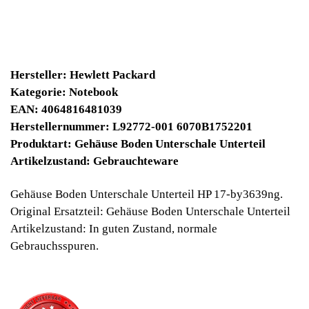
39900 Winpoints
Bei diesen Artikel erhalten Sie:
Winpoints JACKPOT liegt bei:
663,33 Euro
Jetzt kaufen
Ab 10€ Warenwert ist die Lieferung
Weltweit Versandkostenfrei