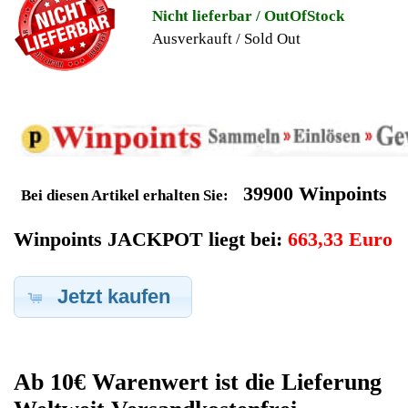
Geldverdienen durch
Hewlett Packard Notebook
Ersatzteilegewinnung
Im Kundenbereich können Sie uns Ihren alten Hewlett Packard
Notebook auch defekt zur Ersatzteilgewinnung anbieten, dafür
klicken Sie bei -Meine Verkäufe- auf Artikel Anbieten. Dort
können Sie dann Ihren Hewlett Packard Notebook den Sie
gerne zu Ersatzteilegewinnung anbieten möchten eintragen.
Dort geben Sie den Notebook Name Hewlett Packard sowie die
Modelnummer mit ein, bei der Artikelbeschreibung geben Sie