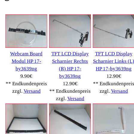
Kaffeevollautomat->
(54295)
Drucker Kopierer
(1096)
Elektroartikel->
(5309)
PC Computer->
(2543)
Handy Telefon
(1053)
Modellbau
(593)
Monitore->
(261)
Fahrrad
(76)
Autoteile->
(161)
Wir akzeptieren
Informationen
Liefer- & Versandkosten
Datenschutzerklärung
Unsere AGBs
Kontakt
Impressum
Widerrufsrecht
RMA & Service